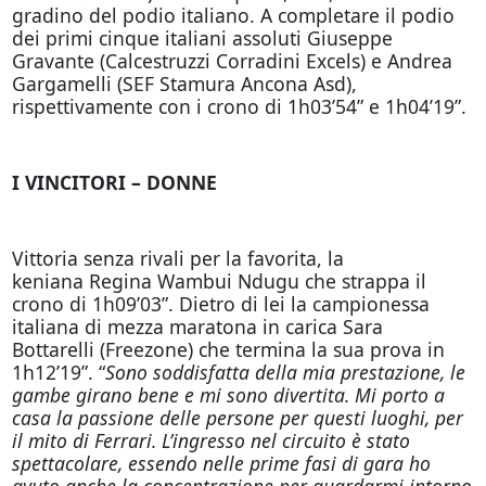
gradino del podio italiano. A completare il podio
dei primi cinque italiani assoluti Giuseppe
Gravante (Calcestruzzi Corradini Excels) e Andrea
Gargamelli (SEF Stamura Ancona Asd),
rispettivamente con i crono di 1h03’54” e 1h04’19”.
I VINCITORI – DONNE
Vittoria senza rivali per la favorita, la
keniana Regina Wambui Ndugu che strappa il
crono di 1h09’03”. Dietro di lei la campionessa
italiana di mezza maratona in carica Sara
Bottarelli (Freezone) che termina la sua prova in
1h12’19”. “
Sono soddisfatta della mia prestazione, le
gambe girano bene e mi sono divertita. Mi porto a
casa la passione delle persone per questi luoghi, per
il mito di Ferrari. L’ingresso nel circuito è stato
spettacolare, essendo nelle prime fasi di gara ho
avuto anche la concentrazione per guardarmi intorno