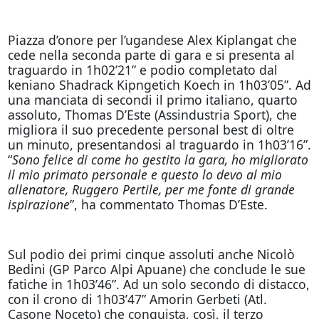
Piazza d’onore per l’ugandese Alex Kiplangat che
cede nella seconda parte di gara e si presenta al
traguardo in 1h02’21” e podio completato dal
keniano Shadrack Kipngetich Koech in 1h03’05”. Ad
una manciata di secondi il primo italiano, quarto
assoluto, Thomas D’Este (Assindustria Sport), che
migliora il suo precedente personal best di oltre
un minuto, presentandosi al traguardo in 1h03’16”.
“
Sono felice di come ho gestito la gara, ho migliorato
il mio primato personale e questo lo devo al mio
allenatore, Ruggero Pertile, per me fonte di grande
ispirazione
”, ha commentato Thomas D’Este.
Sul podio dei primi cinque assoluti anche Nicolò
Bedini (GP Parco Alpi Apuane) che conclude le sue
fatiche in 1h03’46”. Ad un solo secondo di distacco,
con il crono di 1h03’47” Amorin Gerbeti (Atl.
Casone Noceto) che conquista, così, il terzo