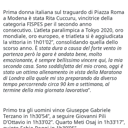
Prima donna italiana sul traguardo di Piazza Roma
a Modena è stata Rita Cuccuru, vincitrice della
categoria FISPES per il secondo anno
consecutivo. L’atleta paralimpica a Tokyo 2020, oro
mondiale, oro europeo, e triatleta si è aggiudicata
la vittoria in 1h01’02”, consolidando quella dello
scorso anno. È
stata dura a causa del forte vento in
partenza però la gara è andata bene, molto
emozionante, è sempre bellissimo vincere qui, la mia
seconda casa. Sono soddisfatta del mio crono, oggi è
stato un ottimo allenamento in vista della Maratona
di Londra alla quale mi sto preparando da diverso
tempo percorrendo circa 90 km a settimana, al
termine della mia giornata lavorativa
”.
Primo tra gli uomini vince Giuseppe Gabriele
Terzano in 1h30’54”, a seguire Giovanni Pili
D’Ottavio in 1h33’02”. Quarto Meti Osaj in 1h33’17”,
quinto Fabio Poggi in 1h39’05”.