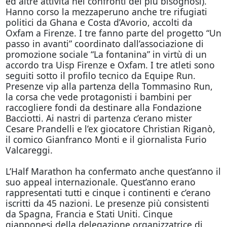
ed altre attività nei confronti dei più bisognosi).
Hanno corso la mezzaperuno anche tre rifugiati
politici da Ghana e Costa d’Avorio, accolti da
Oxfam a Firenze. I tre fanno parte del progetto “Un
passo in avanti” coordinato dall’associazione di
promozione sociale “La fontanina” in virtù di un
accordo tra Uisp Firenze e Oxfam. I tre atleti sono
seguiti sotto il profilo tecnico da Equipe Run.
Presenze vip alla partenza della Tommasino Run,
la corsa che vede protagonisti i bambini per
raccogliere fondi da destinare alla Fondazione
Bacciotti. Ai nastri di partenza c’erano mister
Cesare Prandelli e l’ex giocatore Christian Riganò,
il comico Gianfranco Monti e il giornalista Furio
Valcareggi.
L’Half Marathon ha confermato anche quest’anno il
suo appeal internazionale. Quest’anno erano
rappresentati tutti e cinque i continenti e c’erano
iscritti da 45 nazioni. Le presenze più consistenti
da Spagna, Francia e Stati Uniti. Cinque
giapponesi della delegazione organizzatrice di