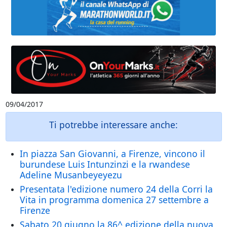
09/04/2017
Ti potrebbe interessare anche:
In piazza San Giovanni, a Firenze, vincono il
burundese Luis Intunzinzi e la rwandese
Adeline Musanbeyeyezu
Presentata l'edizione numero 24 della Corri la
Vita in programma domenica 27 settembre a
Firenze
Sabato 20 giugno la 86^ edizione della nuova