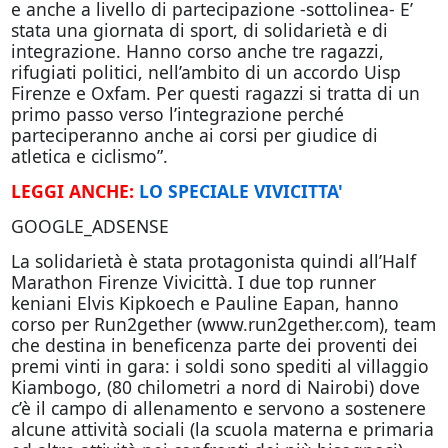
e anche a livello di partecipazione -sottolinea- E’
stata una giornata di sport, di solidarietà e di
integrazione. Hanno corso anche tre ragazzi,
rifugiati politici, nell’ambito di un accordo Uisp
Firenze e Oxfam. Per questi ragazzi si tratta di un
primo passo verso l’integrazione perché
parteciperanno anche ai corsi per giudice di
atletica e ciclismo”.
LEGGI ANCHE:
LO SPECIALE VIVICITTA'
GOOGLE_ADSENSE
La solidarietà è stata protagonista quindi all’Half
Marathon Firenze Vivicittà. I due top runner
keniani Elvis Kipkoech e Pauline Eapan, hanno
corso per Run2gether (www.run2gether.com), team
che destina in beneficenza parte dei proventi dei
premi vinti in gara: i soldi sono spediti al villaggio
Kiambogo, (80 chilometri a nord di Nairobi) dove
c’è il campo di allenamento e servono a sostenere
alcune attività sociali (la scuola materna e primaria