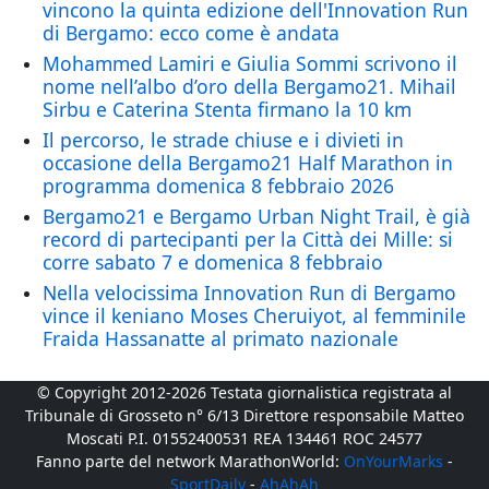
vincono la quinta edizione dell'Innovation Run
di Bergamo: ecco come è andata
Mohammed Lamiri e Giulia Sommi scrivono il
nome nell’albo d’oro della Bergamo21. Mihail
Sirbu e Caterina Stenta firmano la 10 km
Il percorso, le strade chiuse e i divieti in
occasione della Bergamo21 Half Marathon in
programma domenica 8 febbraio 2026
Bergamo21 e Bergamo Urban Night Trail, è già
record di partecipanti per la Città dei Mille: si
corre sabato 7 e domenica 8 febbraio
Nella velocissima Innovation Run di Bergamo
vince il keniano Moses Cheruiyot, al femminile
Fraida Hassanatte al primato nazionale
© Copyright 2012-2026 Testata giornalistica registrata al
Tribunale di Grosseto n° 6/13 Direttore responsabile Matteo
Moscati P.I. 01552400531 REA 134461 ROC 24577
Fanno parte del network MarathonWorld:
OnYourMarks
-
SportDaily
-
AhAhAh