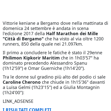
Vittorie keniane a Bergamo dove nella mattinata di
domenica 24 settembre è andata in scena
l'edizione 2017 della
Half Marathon dei Mille
"Città di Bergamo"
che ha visto al via oltre 1200
runners, 850 della quale nei 21.097km.
Il primo a concludere le fatiche è stato il 29enne
Philimon Kipkorir Maritim
che in 1h03'57" ha
dominato precedendo Alessandro Spanu
(1h12'59") e Omar Guerniche (1h14'20").
Tra le donne sul gradino più alto del podio ci sale
Caroline Cherono
che chiude in 1h15'36" davanti
a Luisa Gelmi (1h23'15") ed a Giulia Montagnin
(1h24'00"):
LINK_ADSENSE
I RISULTATI COMPLETI