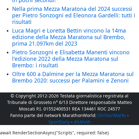
in pochi secondi!
Nella prima Mezza Maratona del 2024 successi
per Pietro Sonzogni ed Eleonora Gardelli: tutti i
risultati
Luca Magri e Loretta Bettin vincono la 14ma
edizione della Mezza Maratona sul Brembo,
prima 21.097km del 2023
Pietro Sonzogni e Elisabetta Manenti vincono
l'edizione 2022 della Mezza Maratona sul
Brembo: i risultati
Oltre 600 a Dalmine per la Mezza Maratona sul
Brembo 2020: successi per Palamini e Zenoni
© Copyright 2012-2026 Testata giornalistica registrata al
Tribunale di Grosseto n° 6/13 Direttore responsabile Matteo
Moscati P.I. 01552400531 REA 134461 ROC 24577
Fanno parte del network MarathonWorld:
OnYourMarks
-
SportDaily
-
AhAhAh
await RenderSectionAsync("Scripts", required: false)