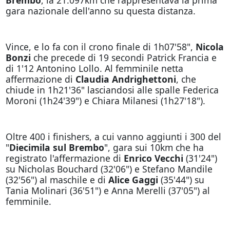
gara nazionale dell'anno su questa distanza.
Vince, e lo fa con il crono finale di 1h07'58",
Nicola
Bonzi
che precede di 19 secondi Patrick Francia e
di 1'12 Antonino Lollo. Al femminile netta
affermazione di
Claudia Andrighettoni
, che
chiude in 1h21'36" lasciandosi alle spalle Federica
Moroni (1h24'39") e Chiara Milanesi (1h27'18").
Oltre 400 i finishers, a cui vanno aggiunti i 300 del
"
Diecimila sul Brembo
", gara sui 10km che ha
registrato l'affermazione di
Enrico Vecchi
(31'24")
su Nicholas Bouchard (32'06") e Stefano Mandile
(32'56") al maschile e di
Alice Gaggi
(35'44") su
Tania Molinari (36'51") e Anna Merelli (37'05") al
femminile.