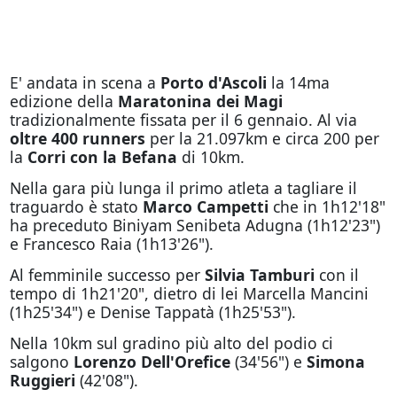
E' andata in scena a
Porto d'Ascoli
la 14ma
edizione della
Maratonina dei Magi
tradizionalmente fissata per il 6 gennaio. Al via
oltre 400 runners
per la 21.097km e circa 200 per
la
Corri con la Befana
di 10km.
Nella gara più lunga il primo atleta a tagliare il
traguardo è stato
Marco Campetti
che in 1h12'18"
ha preceduto
Biniyam Senibeta Adugna (1h12'23")
e Francesco Raia (1h13'26").
Al femminile successo per
Silvia Tamburi
con il
tempo di 1h21'20", dietro di lei Marcella Mancini
(1h25'34") e Denise Tappatà (1h25'53").
Nella 10km sul gradino più alto del podio ci
salgono
Lorenzo Dell'Orefice
(34'56") e
Simona
Ruggieri
(42'08").