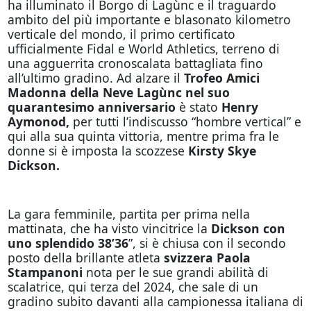
ha illuminato il Borgo di Lagùnc e il traguardo
ambito del più importante e blasonato kilometro
verticale del mondo, il primo certificato
ufficialmente Fidal e World Athletics, terreno di
una agguerrita cronoscalata battagliata fino
all’ultimo gradino. Ad alzare il
Trofeo Amici
Madonna della Neve Lagùnc nel suo
quarantesimo anniversario
è stato
Henry
Aymonod,
per tutti l’indiscusso “hombre vertical” e
qui alla sua quinta vittoria, mentre prima fra le
donne si è imposta la scozzese
Kirsty Skye
Dickson.
La gara femminile, partita per prima nella
mattinata, che ha visto vincitrice la
Dickson con
uno splendido 38’36
”, si è chiusa con il secondo
posto della brillante atleta
svizzera Paola
Stampanoni
nota per le sue grandi abilità di
scalatrice, qui terza del 2024, che sale di un
gradino subito davanti alla campionessa italiana di