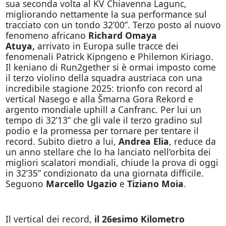
sua seconda volta al KV Chiavenna Lagunc,
migliorando nettamente la sua performance sul
tracciato con un tondo 32’00”. Terzo posto al nuovo
fenomeno africano
Richard Omaya
Atuya,
arrivato in Europa sulle tracce dei
fenomenali Patrick Kipngeno e Philemon Kiriago.
Il keniano di Run2gether si è ormai imposto come
il terzo violino della squadra austriaca con una
incredibile stagione 2025: trionfo con record al
vertical Nasego e alla Šmarna Gora Rekord e
argento mondiale uphill a Canfranc.
Per lui un
tempo di 32’13” che gli vale il terzo gradino sul
podio e la promessa per tornare per tentare il
record. Subito dietro a lui,
Andrea Elia
, reduce da
un anno stellare che lo ha lanciato nell’orbita dei
migliori scalatori mondiali, chiude la prova di oggi
in 32’35” condizionato da una giornata difficile.
Seguono
Marcello Ugazio
e
Tiziano Moia
.
Il vertical dei record,
il 26esimo Kilometro