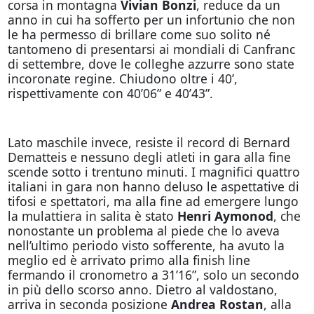
corsa in montagna
Vivian Bonzi
, reduce da un
anno in cui ha sofferto per un infortunio che non
le ha permesso di brillare come suo solito né
tantomeno di presentarsi ai mondiali di Canfranc
di settembre, dove le colleghe azzurre sono state
incoronate regine. Chiudono oltre i 40’,
rispettivamente con 40’06” e 40’43”.
Lato maschile invece, resiste il record di Bernard
Dematteis e nessuno degli atleti in gara alla fine
scende sotto i trentuno minuti. I magnifici quattro
italiani in gara non hanno deluso le aspettative di
tifosi e spettatori, ma alla fine ad emergere lungo
la mulattiera in salita è stato
Henri Aymonod
, che
nonostante un problema al piede che lo aveva
nell’ultimo periodo visto sofferente, ha avuto la
meglio ed è arrivato primo alla finish line
fermando il cronometro a 31’16”, solo un secondo
in più dello scorso anno. Dietro al valdostano,
arriva in seconda posizione
Andrea Rostan
, alla