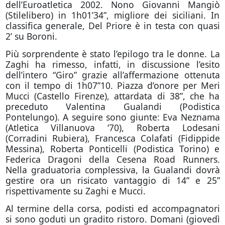
dell’Euroatletica 2002. Nono Giovanni Mangiò
(Stilelibero) in 1h01’34”, migliore dei siciliani. In
classifica generale, Del Priore è in testa con quasi
2’ su Boroni.
Più sorprendente è stato l’epilogo tra le donne. La
Zaghi ha rimesso, infatti, in discussione l’esito
dell’intero “Giro” grazie all’affermazione ottenuta
con il tempo di 1h07”10. Piazza d’onore per Meri
Mucci (Castello Firenze), attardata di 38”, che ha
preceduto Valentina Gualandi (Podistica
Pontelungo). A seguire sono giunte: Eva Neznama
(Atletica Villanuova ‘70), Roberta Lodesani
(Corradini Rubiera), Francesca Colafati (Fidippide
Messina), Roberta Ponticelli (Podistica Torino) e
Federica Dragoni della Cesena Road Runners.
Nella graduatoria complessiva, la Gualandi dovrà
gestire ora un risicato vantaggio di 14” e 25”
rispettivamente su Zaghi e Mucci.
Al termine della corsa, podisti ed accompagnatori
si sono goduti un gradito ristoro. Domani (giovedì