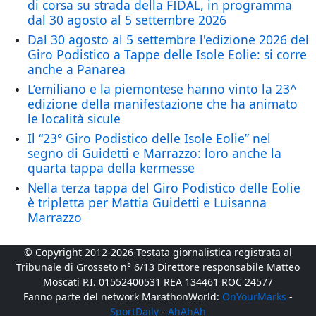
di corsa su strada della FIDAL, in programma
dal 30 agosto al 5 settembre 2026
Dal 30 agosto al 5 settembre l'edizione 2026 del
Giro Podistico a Tappe delle Isole Eolie: si corre
anche a Panarea
L’emiliano e la piemontese hanno vinto la 23^
edizione della manifestazione che ha animato
le località sicule
Il “23° Giro Podistico delle Isole Eolie” nel
segno di Guidetti e Marrazzo: loro anche la
quarta tappa della kermesse
Nella terza tappa del Giro Podistico delle Eolie
è tripletta per Mattia Guidetti e Luisanna
Marrazzo
© Copyright 2012-2026 Testata giornalistica registrata al
Tribunale di Grosseto n° 6/13 Direttore responsabile Matteo
Moscati P.I. 01552400531 REA 134461 ROC 24577
Fanno parte del network MarathonWorld:
OnYourMarks
-
SportDaily
-
AhAhAh