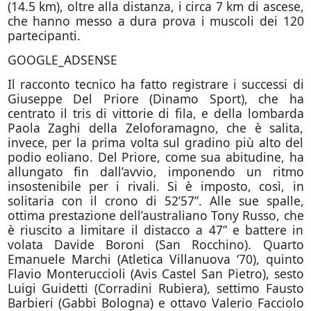
(14.5 km), oltre alla distanza, i circa 7 km di ascese,
che hanno messo a dura prova i muscoli dei 120
partecipanti.
GOOGLE_ADSENSE
Il racconto tecnico ha fatto registrare i successi di
Giuseppe Del Priore (Dinamo Sport), che ha
centrato il tris di vittorie di fila, e della lombarda
Paola Zaghi della Zeloforamagno, che è salita,
invece, per la prima volta sul gradino più alto del
podio eoliano. Del Priore, come sua abitudine, ha
allungato fin dall’avvio, imponendo un ritmo
insostenibile per i rivali. Si è imposto, così, in
solitaria con il crono di 52’57”. Alle sue spalle,
ottima prestazione dell’australiano Tony Russo, che
è riuscito a limitare il distacco a 47” e battere in
volata Davide Boroni (San Rocchino). Quarto
Emanuele Marchi (Atletica Villanuova ‘70), quinto
Flavio Monteruccioli (Avis Castel San Pietro), sesto
Luigi Guidetti (Corradini Rubiera), settimo Fausto
Barbieri (Gabbi Bologna) e ottavo Valerio Facciolo