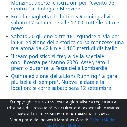
Monzino: aperte le iscrizioni per l'evento del
Centro Cardiologico Monzino
Ecco la maglietta della Lions Running al via
sabato 12 settembre alle 17.00: tutte le ultime
news
Sabato 20 giugno oltre 160 squadre al via per
la 64ª edizione della storica corsa monzese: una
maratona da 42 km e 1.100 metri di dislivello
Il team podistico si fregia della speciale
onorificenza per l’anno 2026. Assegnato il
premio durante la Festa della Lombardia
Quinta edizione della Lions Running "la gara
più bella di sempre". Nuove la data e la
location: si corre sabato sera 12 settembre
© Copyright 2012-2026 Testata giornalistica registrata al
Tribunale di Grosseto n° 6/13 Direttore responsabile Matteo
Moscati P.I. 01552400531 REA 134461 ROC 24577
Fanno parte del network MarathonWorld:
OnYourMarks
-
SportDaily
-
AhAhAh