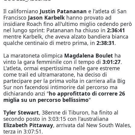
Il californiano
Justin Patananan
e l'atleta di San
Francisco
Jason Karbelk
hanno provato ad
insidiare Roach fino all'ultimo miglio cedendo però
nel lungo sprint: Patananan ha chiuso in
2:36:41
mentre Karbelk, che aveva alzato bandiera bianca
qualche centinaio di metro prima, in
2:38:31
.
La maratoneta olimpica
Magdalena Boulet
ha
vinto la gara femminile con il tempo di
3:01:27
.
L'atleta, ormai espertissima nelle gare estreme
come trail ed ultramaratone, ha deciso di
partecipare per la prima volta in carriera alla Big
Sur non facendosi intimorire dal percorso ma
dichiarando anzi "
ho approfittato di correre 26
miglia su un percorso bellissimo
"
Tyler Stewart
, 38enne di Tiburon, ha finito al
secondo posto in 3:03:15 con l'australiana
Elizabeth Pittaway
, arrivata dal New South Wales,
terza in 3:07:51.