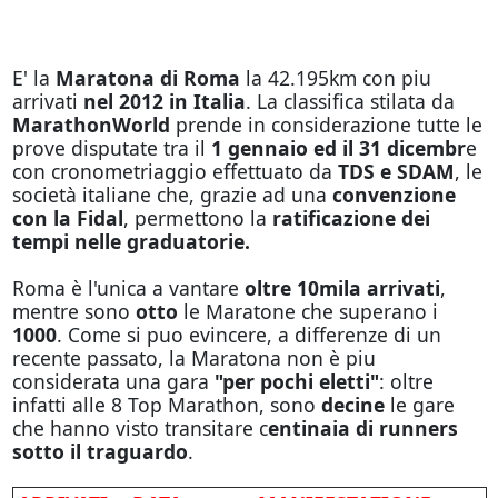
E' la
Maratona di Roma
la 42.195km con piu
arrivati
nel 2012 in Italia
. La classifica stilata da
MarathonWorld
prende in considerazione tutte le
prove disputate tra il
1 gennaio ed il 31 dicembr
e
con cronometriaggio effettuato da
TDS e SDAM
, le
società italiane che, grazie ad una
convenzione
con la Fidal
, permettono la
ratificazione dei
tempi nelle graduatorie.
Roma è l'unica a vantare
oltre 10mila arrivati
,
mentre sono
otto
le Maratone che superano i
1000
. Come si puo evincere, a differenze di un
recente passato, la Maratona non è piu
considerata una gara
"per pochi eletti"
: oltre
infatti alle 8 Top Marathon, sono
decine
le gare
che hanno visto transitare c
entinaia di runners
sotto il traguardo
.