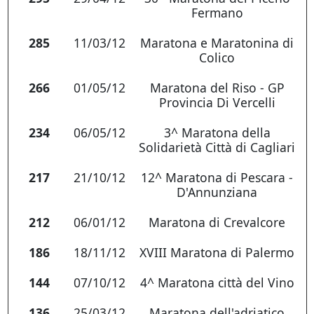
Fermano
285
11/03/12
Maratona e Maratonina di
Colico
266
01/05/12
Maratona del Riso - GP
Provincia Di Vercelli
234
06/05/12
3^ Maratona della
Solidarietà Città di Cagliari
217
21/10/12
12^ Maratona di Pescara -
D'Annunziana
212
06/01/12
Maratona di Crevalcore
186
18/11/12
XVIII Maratona di Palermo
144
07/10/12
4^ Maratona città del Vino
136
25/03/12
Maratona dell'adriatico