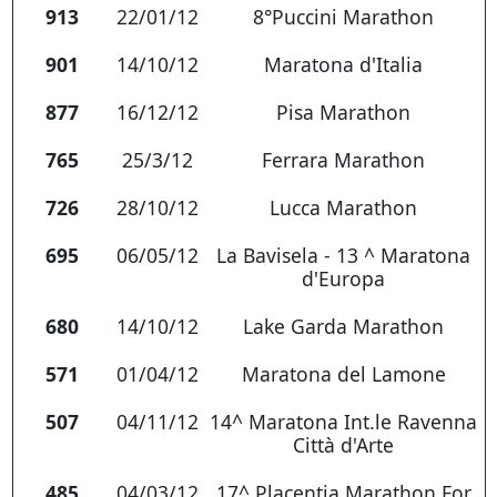
913
22/01/12
8°Puccini Marathon
901
14/10/12
Maratona d'Italia
877
16/12/12
Pisa Marathon
765
25/3/12
Ferrara Marathon
726
28/10/12
Lucca Marathon
695
06/05/12
La Bavisela - 13 ^ Maratona
d'Europa
680
14/10/12
Lake Garda Marathon
571
01/04/12
Maratona del Lamone
507
04/11/12
14^ Maratona Int.le Ravenna
Città d'Arte
485
04/03/12
17^ Placentia Marathon For