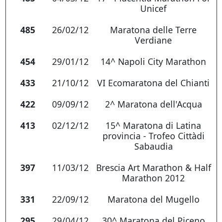
Unicef
485
26/02/12
Maratona delle Terre
Verdiane
454
29/01/12
14^ Napoli City Marathon
433
21/10/12
VI Ecomaratona del Chianti
422
09/09/12
2^ Maratona dell'Acqua
413
02/12/12
15^ Maratona di Latina
provincia - Trofeo Cittàdi
Sabaudia
397
11/03/12
Brescia Art Marathon & Half
Marathon 2012
331
22/09/12
Maratona del Mugello
295
29/04/12
30^ Maratona del Piceno