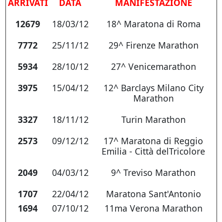
ARRIVATI
DATA
MANIFESTAZIONE
12679
18/03/12
18^ Maratona di Roma
7772
25/11/12
29^ Firenze Marathon
5934
28/10/12
27^ Venicemarathon
3975
15/04/12
12^ Barclays Milano City
Marathon
3327
18/11/12
Turin Marathon
2573
09/12/12
17^ Maratona di Reggio
Emilia - Città delTricolore
2049
04/03/12
9^ Treviso Marathon
1707
22/04/12
Maratona Sant'Antonio
1694
07/10/12
11ma Verona Marathon