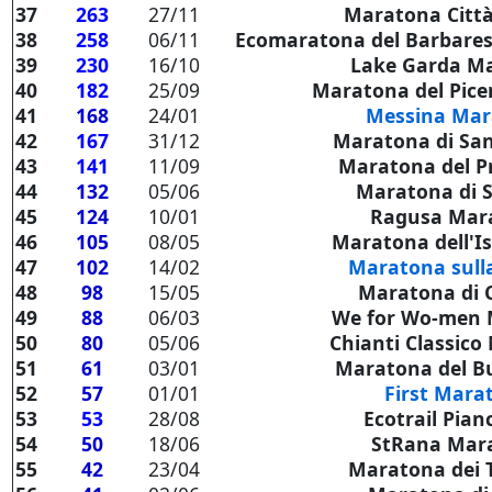
37
263
27/11
Maratona Città
38
258
06/11
Ecomaratona del Barbares
39
230
16/10
Lake Garda M
40
182
25/09
Maratona del Pic
41
168
24/01
Messina Ma
42
167
31/12
Maratona di San
43
141
11/09
Maratona del P
44
132
05/06
Maratona di 
45
124
10/01
Ragusa Mar
46
105
08/05
Maratona dell'Is
47
102
14/02
Maratona sull
48
98
15/05
Maratona di C
49
88
06/03
We for Wo-men
50
80
05/06
Chianti Classic
51
61
03/01
Maratona del B
52
57
01/01
First Mara
53
53
28/08
Ecotrail Pian
54
50
18/06
StRana Mar
55
42
23/04
Maratona dei 