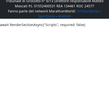
Tribunale di Grosseto n° 6/13 Direttore responsabile Matteo
Moscati P.I. 01552400531 REA 134461 ROC 24577
Fanno parte del network MarathonWorld:
OnYourMarks
-
SportDaily
-
AhAhAh
await RenderSectionAsync("Scripts", required: false)