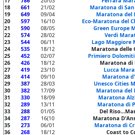
17
786
20/03
Ferrara Mar
18
661
21/02
Maratona di San
19
649
09/04
Maratona del
20
597
16/10
Eco-Maratona del C
21
590
08/05
Green Europe 
22
574
28/02
Verdi Mara
23
544
06/11
Lago Maggiore 
24
535
18/12
Maratona delle 
25
452
02/07
Primiero Dolomit
26
426
18/12
Maratona di 
27
419
23/10
Lucca Mar
28
414
09/10
Maratona d'
29
387
28/03
Unesco Cities 
30
382
17/09
Maratona del 
31
330
18/09
Maratona Alz
32
289
13/11
Maratona di 
33
288
01/05
Del Riso...M
34
287
16(10
Maratona D'An
35
273
06/01
Maratona di Cr
36
268
18/12
Coast to C