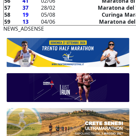
56
41
02/06
Maratona di S
57
37
28/02
Maratona del 
58
19
05/08
Curinga Mar
59
13
04/06
Maratona del
NEWS_ADSENSE