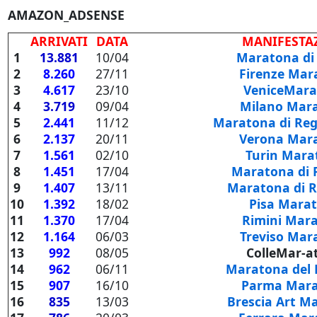
AMAZON_ADSENSE
ARRIVATI
DATA
MANIFESTA
1
13.881
10/04
Maratona d
2
8.260
27/11
Firenze Mar
3
4.617
23/10
VeniceMar
4
3.719
09/04
Milano Mar
5
2.441
11/12
Maratona di Reg
6
2.137
20/11
Verona Mar
7
1.561
02/10
Turin Mara
8
1.451
17/04
Maratona di 
9
1.407
13/11
Maratona di 
10
1.392
18/02
Pisa Mara
11
1.370
17/04
Rimini Mar
12
1.164
06/03
Treviso Mar
13
992
08/05
ColleMar-a
14
962
06/11
Maratona del 
15
907
16/10
Parma Mar
16
835
13/03
Brescia Art M