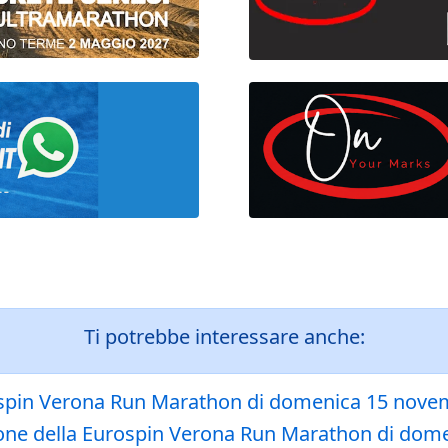
Ti potrebbe interessare anche:
rospin Verona Run Marathon di domenica 15 nov
ione della Eurospin Verona Run Marathon di do