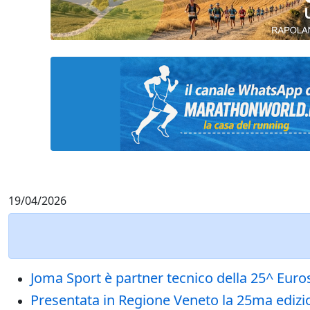
19/04/2026
Joma Sport è partner tecnico della 25^ Eu
Presentata in Regione Veneto la 25ma ediz