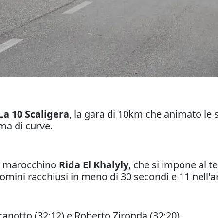
La 10 Scaligera
, la gara di 10km che animato le s
ma di curve.
 il marocchino
Rida El Khalyly
, che si impone al 
omini racchiusi in meno di 30 secondi e 11 nell'a
anotto (32:12) e Roberto Zironda (32:20).