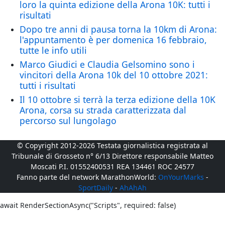
loro la quinta edizione della Arona 10K: tutti i
risultati
Dopo tre anni di pausa torna la 10km di Arona:
l'appuntamento è per domenica 16 febbraio,
tutte le info utili
Marco Giudici e Claudia Gelsomino sono i
vincitori della Arona 10k del 10 ottobre 2021:
tutti i risultati
Il 10 ottobre si terrà la terza edizione della 10K
Arona, corsa su strada caratterizzata dal
percorso sul lungolago
© Copyright 2012-2026 Testata giornalistica registrata al
Tribunale di Grosseto n° 6/13 Direttore responsabile Matteo
Moscati P.I. 01552400531 REA 134461 ROC 24577
Fanno parte del network MarathonWorld:
OnYourMarks
-
SportDaily
-
AhAhAh
await RenderSectionAsync("Scripts", required: false)