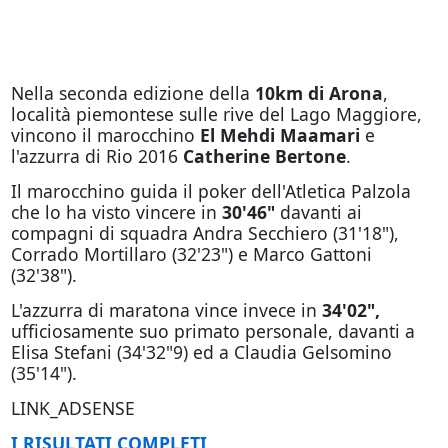
Nella seconda edizione della
10km di Arona
,
località piemontese sulle rive del Lago Maggiore,
vincono il marocchino
El Mehdi Maamari
e
l'azzurra di Rio 2016
Catherine Bertone
.
Il marocchino guida il poker dell'Atletica Palzola
che lo ha visto vincere in
30'46"
davanti ai
compagni di squadra Andra Secchiero (31'18"),
Corrado Mortillaro (32'23") e Marco Gattoni
(32'38").
L'azzurra di maratona vince invece in
34'02",
ufficiosamente suo primato personale, davanti a
Elisa Stefani (34'32"9) ed a Claudia Gelsomino
(35'14").
LINK_ADSENSE
I RISULTATI COMPLETI