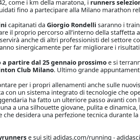
42, come i km della maratona, i
runners selezio
guidati fino a partecipare alla Milano marathon rel
ini
capitanati da
Giorgio Rondelli
saranno i train
e il proprio percorso all’interno della staffetta a
servirà anche di altri professionisti del settore c
nno sinergicamente per far migliorare i risultati
o
a partire dal 25 gennaio prossimo
e si terrann
inton Club Milano
. Ultimo grande appuntamento i
contare per i propri allenamenti anche sulle nuov
a con un sistema integrato di tecnologie che op
eggendaria ha fatto un ulteriore passo avanti con l
na a una silhouette giovane, pulita e dinamica, l
ente che desidera una perfezione tecnica durante la
yrunners
e sui siti adidas.com/running - adidas