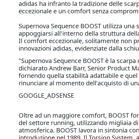
adidas ha infranto la tradizione delle s
eccezionale e un comfort senza compromes
Supernova Sequence BOOST utilizza una st
appoggiarsi all'interno della struttura de
Il comfort eccezionale, solitamente non pr
innovazioni adidas, evidenziate dalla sc
"Supernova Sequence BOOST è la scarpa d
dichiarato Andrew Barr, Senior Product M
fornendo quella stabilità adattabile e qu
rinunciare al momento dell'acquisto di una
GOOGLE_ADSENSE
Oltre ad un maggiore comfort, BOOST forni
del settore running, utilizzando migliaia 
atmosferica. BOOST lavora in sintonia con 
introduzione nel 1989. Il Torsion System