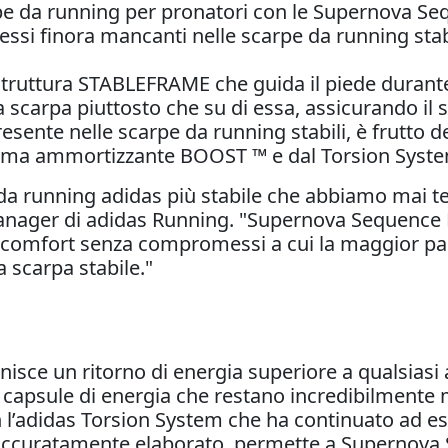
carpe da running per pronatori con le Supernova
si finora mancanti nelle scarpe da running stabi
ruttura STABLEFRAME che guida il piede durante
lla scarpa piuttosto che su di essa, assicurando i
esente nelle scarpe da running stabili, è frutto d
hiuma ammortizzante BOOST ™ e dal Torsion Syst
a running adidas più stabile che abbiamo mai te
anager di adidas Running. "Supernova Sequence 
el comfort senza compromessi a cui la maggior pa
 scarpa stabile."
sce un ritorno di energia superiore a qualsiasi
di capsule di energia che restano incredibilmente 
l’adidas Torsion System che ha continuato ad esp
, accuratamente elaborato, permette a Supernova