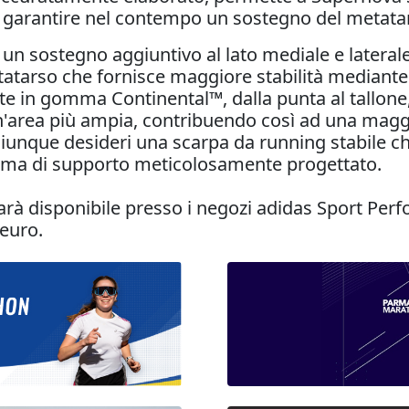
i garantire nel contempo un sostegno del metatars
 un sostegno aggiuntivo al lato mediale e later
atarso che fornisce maggiore stabilità mediante l
nte in gomma Continental™, dalla punta al tallone
 un'area più ampia, contribuendo così ad una maggi
nque desideri una scarpa da running stabile ch
stema di supporto meticolosamente progettato.
sponibile presso i negozi adidas Sport Performa
 euro.