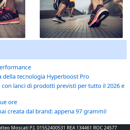
 Performance
a della tecnologia Hyperboost Pro
n lanci di prodotti previsti per tutto il 2026 e
due ore
 mai creata dal brand: appena 97 grammi!
 Matteo Moscati P.I. 01552400531 REA 134461 ROC 24577