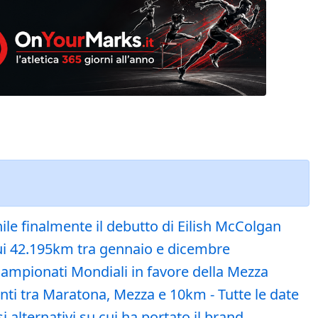
nile finalmente il debutto di Eilish McColgan
sui 42.195km tra gennaio e dicembre
ampionati Mondiali in favore della Mezza
nti tra Maratona, Mezza e 10km - Tutte le date
i alternativi su cui ha portato il brand