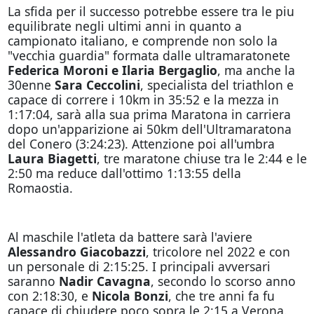
La sfida per il successo potrebbe essere tra le piu
equilibrate negli ultimi anni in quanto a
campionato italiano, e comprende non solo la
"vecchia guardia" formata dalle ultramaratonete
Federica Moroni e Ilaria Bergaglio
, ma anche la
30enne
Sara Ceccolini
, specialista del triathlon e
capace di correre i 10km in 35:52 e la mezza in
1:17:04, sarà alla sua prima Maratona in carriera
dopo un'apparizione ai 50km dell'Ultramaratona
del Conero (3:24:23). Attenzione poi all'umbra
Laura Biagetti
, tre maratone chiuse tra le 2:44 e le
2:50 ma reduce dall'ottimo 1:13:55 della
Romaostia.
Al maschile l'atleta da battere sarà l'aviere
Alessandro Giacobazzi
, tricolore nel 2022 e con
un personale di 2:15:25. I principali avversari
saranno
Nadir Cavagna
, secondo lo scorso anno
con 2:18:30, e
Nicola Bonzi
, che tre anni fa fu
capace di chiudere poco sopra le 2:15 a Verona.