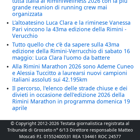
tutta Italia al RiminiWellness 2026 con la più
grande reunion di running crew mai
organizzata
L’altoatesino Luca Clara e la riminese Vanessa
Pari vincono la 43ma edizione della Rimini -
Verucchio
Tutto quello che c'è da sapere sulla 43ma
edizione della Rimini-Verrucchio di sabato 16
maggio: Luca Clara l'uomo da battere
Alla Rimini Marathon 2026 sono Ademe Cuneo
e Alessia Tuccitto a laurearsi nuovi campioni
italiani assoluti sui 42.195km
Il percorso, l'elenco delle strade chiuse e dei
divieti in occasione dell'edizione 2026 della
Rimini Marathon in programma domenica 19
aprile
© Copyright 2012-2026 Testata giornalistica registrata al
Tribunale di Grosseto n° 6/13 Direttore responsabile Matteo
Moscati P.I. 01552400531 REA 134461 ROC 24577