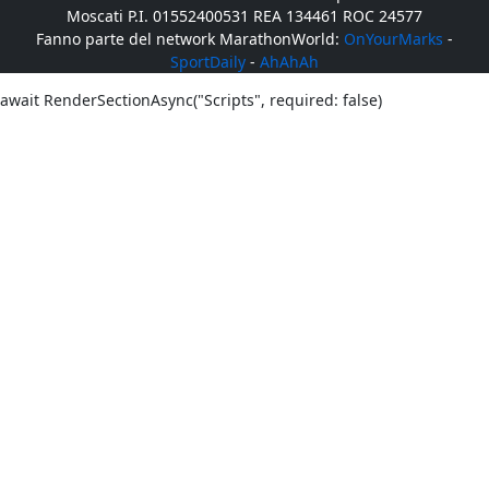
Moscati P.I. 01552400531 REA 134461 ROC 24577
Fanno parte del network MarathonWorld:
OnYourMarks
-
SportDaily
-
AhAhAh
await RenderSectionAsync("Scripts", required: false)