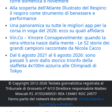
corre domenica 8 novembre
Alla scoperta dell'Atlante Illustrato del Respiro:
il respiro come strumento di benessere e
performance
Una panoramica su tutte le migliori app per la
corsa in voga del 2026: ecco su quali affidarsi
Vin.Co – Vincere Consapevolmente: quando la
vera vittoria nasce dalla mente - Le 52 storie dei
grandi campioni raccontate da Nicola Cacco
Dal 6 agosto 2021 al 6 agosto 2026: sono
passati 5 anni dallo storico trionfo della
staffetta 4x100m azzurra alle Olimpiadi di
Tokyo
© Copyright 2012-2026 Testata giornalistica registrata al
Tribunale di Grosseto n° 6/13 Direttore responsabile Matteo
Moscati P.I. 01552400531 REA 134461 ROC 24577
Fanno parte del network MarathonWorld:
OnYourMarks
-
SportDaily
-
AhAhAh