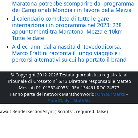
Maratona potrebbe scomparire dal programma
dei Campionati Mondiali in favore della Mezza
Il calendario completo di tutte le gare
internazionali in programma nel 2023: 238
appuntamenti tra Maratona, Mezza e 10km -
Tutte le date
A dieci anni dalla nascita di Iovedodicorsa,
Marco Frattini racconta il lungo viaggio e i
percorsi alternativi su cui ha portato il brand
© Copyright 2012-2026 Testata giornalistica registrata al
Tribunale di Grosseto n° 6/13 Direttore responsabile Matteo
Moscati P.I. 01552400531 REA 134461 ROC 24577
Fanno parte del network MarathonWorld:
OnYourMarks
-
SportDaily
-
AhAhAh
await RenderSectionAsync("Scripts", required: false)