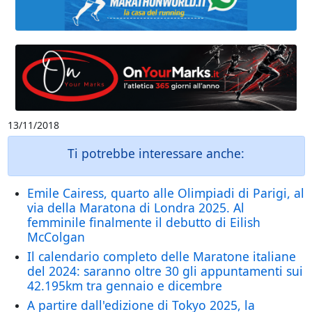
13/11/2018
Ti potrebbe interessare anche:
Emile Cairess, quarto alle Olimpiadi di Parigi, al
via della Maratona di Londra 2025. Al
femminile finalmente il debutto di Eilish
McColgan
Il calendario completo delle Maratone italiane
del 2024: saranno oltre 30 gli appuntamenti sui
42.195km tra gennaio e dicembre
A partire dall'edizione di Tokyo 2025, la