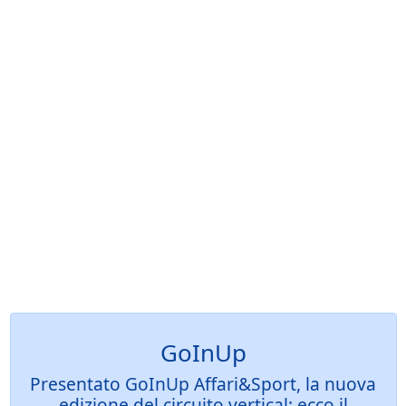
GoInUp
Presentato GoInUp Affari&Sport, la nuova
edizione del circuito vertical: ecco il