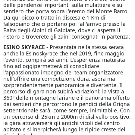
delle pendenze importanti sulla mulattiera e sul
sentiero che porta sopra l'eremo del Monte Barro.
Da qui piccolo tratto in discesa e 1 Km di
falsopiano che ci portano poi all'arrivo presso la
Baita degli Alpini di Galbiate, dove ci aspetta il
ristoro e troverete gli zaini consegnati in partenza.
ESINO SKYRACE
- Presentata nella stessa serata
anche la Esinoskyrace che nel 2019, fine maggio
l’evento, compirà sei anni. L'esperienza maturata
fino ad
oggi
permetterà di consolidare
l'appassionato impegno del team organizzatore
nell'offrire una competizione dura, aspra ma
sorprendentemente panoramica e divertente. Il
percorso di gara non subirà variazioni: la vista a
360° delle montagne lariane e il panorama offerto
dai sentieri che percorrono le pendici della Grigna
settentrionale sarà, come sempre, inimitabile. Con
un percorso di 25km e 2000m di dislivello positivo,
la gara attraverserà gli antichi vicoli del centro
abitato e si inerpicherà lungo le ripide creste dei