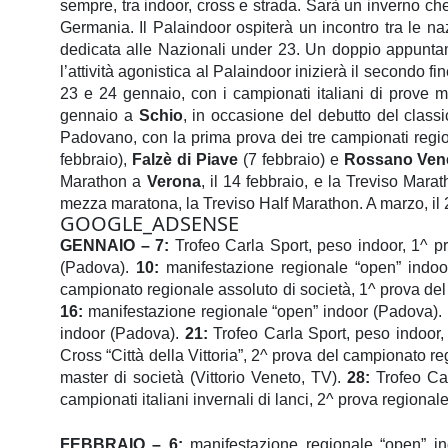
sempre, tra indoor, cross e strada. Sarà un inverno che 
Germania. Il Palaindoor ospiterà un incontro tra le na
dedicata alle Nazionali under 23. Un doppio appuntame
l’attività agonistica al Palaindoor inizierà il secondo 
23 e 24 gennaio, con i campionati italiani di prove 
gennaio a
Schio
, in occasione del debutto del class
Padovano, con la prima prova dei tre campionati regi
febbraio),
Falzè di Piave
(7 febbraio) e
Rossano Ven
Marathon a
Verona
, il 14 febbraio, e la Treviso Mar
mezza maratona, la Treviso Half Marathon. A marzo, il
GOOGLE_ADSENSE
GENNAIO –
7
:
Trofeo Carla Sport, peso indoor, 1^ pr
(Padova).
1
0
:
manifestazione regionale “open” indoo
campionato regionale assoluto di società, 1^ prova del
1
6
:
manifestazione regionale “open” indoor (Padova).
indoor (Padova).
2
1
:
Trofeo Carla Sport, peso indoor, 
Cross “Città della Vittoria”
,
2^ prova del campionato reg
master di società
(Vittorio
Veneto,
TV
).
2
8
:
Trofeo Car
c
ampionati italiani invernali di lanci, 2^ prova regionale
FEBBRAIO –
6:
manifestazione regionale “open” i