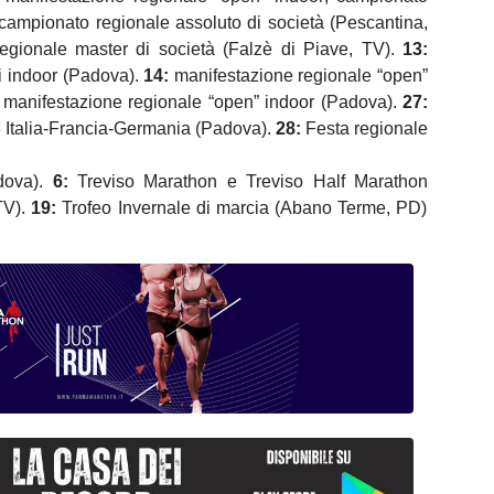
campionato regionale assoluto di società (Pescantina,
egionale master di società
(Falzè di Piave, TV).
13:
ri indoor (Padova).
14:
manifestazione regionale “open”
manifestazione regionale “open” indoor (Padova).
27:
23 Italia-Francia-Germania (Padova).
28:
Festa regionale
dova).
6
:
Treviso Marathon
e Treviso Half Marathon
 TV).
19:
Trofeo Invernale di marcia (Abano Terme, PD)