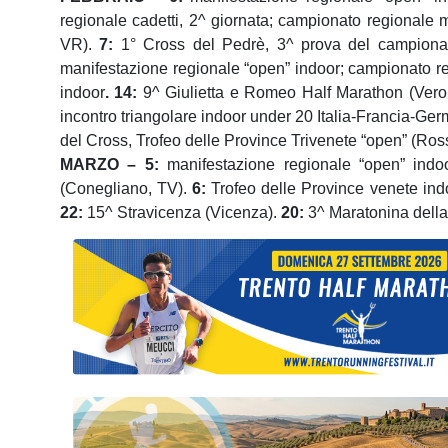
regionale cadetti, 2^ giornata; campionato regionale 
VR).
7:
1° Cross del Pedrè, 3
^ prova del campionat
manifestazione regionale “open” indoor
; campionato r
indoor
.
1
4
:
9
^ Giulietta e Romeo Half Marathon (Vero
incontro triangolare indoor under 20 Italia-Francia-Ge
del Cross, Trofeo delle Province Trivenete “open”
(Ross
MARZO –
5
:
manifestazione regionale “open” indo
(Conegliano
, TV
).
6
:
Trofeo delle Province venete ind
22:
15^ Stravicenza (Vicenza).
2
0
:
3^
Maratonina della 