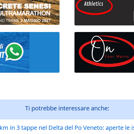
Ti potrebbe interessare anche:
 km in 3 tappe nel Delta del Po Veneto: aperte le 