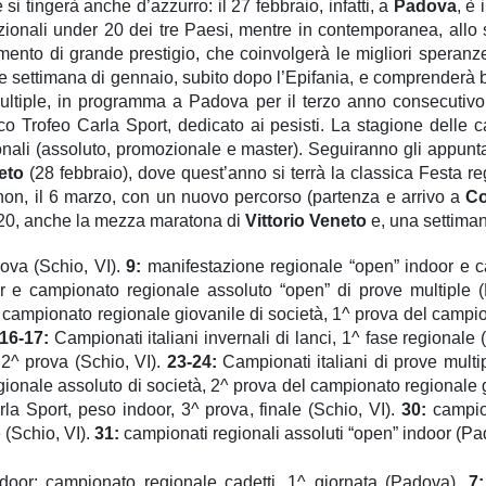
si tingerà anche d’azzurro: il 27 febbraio, infatti, a
Padova
, è
zionali under 20 dei tre Paesi, mentre in contemporanea, allo 
nto di grande prestigio, che coinvolgerà le migliori speranze 
fine settimana di gennaio, subito dopo l’Epifania, e comprenderà
multiple, in programma a Padova per il terzo anno consecutivo.
ico Trofeo Carla Sport, dedicato ai pesisti. La stagione delle 
onali (assoluto, promozionale e master). Seguiranno gli appun
eto
(28 febbraio), dove quest’anno si terrà la classica Festa re
athon, il 6 marzo, con un nuovo percorso (partenza e arrivo a
Co
 20, anche la mezza maratona di
Vittorio Veneto
e, una settiman
ova (Schio, VI).
9
:
manifestazione regionale “open” indoor e c
r e campionato regionale assoluto “open” di prove multiple 
 campionato regionale giovanile di società, 1^ prova del campio
1
6
-1
7
:
Campionati italiani invernali di lanci, 1^ fase regionale 
2^ prova (Schio, VI).
2
3
-2
4
:
Campionati italiani di prove multi
ionale assoluto di società,
2^ prova del campionato regionale g
la Sport, peso indoor,
3
^ prova
, finale
(Schio, VI).
3
0
:
campi
 (
Schio, VI
).
31:
campionati
regional
i
assoluti
“open” indoor (Pa
ndoor
; campionato regionale cadetti, 1^ giornata
(Padova).
7