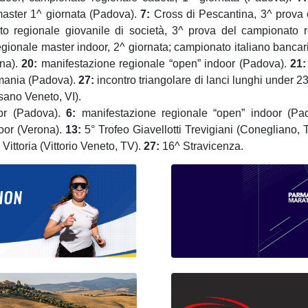
master 1^ giornata
(Padova).
7
:
Cross di Pescantina,
3
^ prova 
o regionale giovanile di società,
3
^ prova del campionato r
egionale master indoor, 2^ giornata; campionato italiano banca
na).
20:
manifestazione regionale “open” indoor (Padova).
21:
rmania (Padova).
27:
incontro triangolare di lanci lunghi under 
ano Veneto, VI).
or
(Padova).
6
:
manifestazione regionale “open” indoor
(Pa
oor (
Verona
).
13
:
5
° Trofeo Giavellotti Trevigiani (Conegliano,
Vittoria (Vittorio Veneto, TV).
2
7
:
16^ Stravicenza.