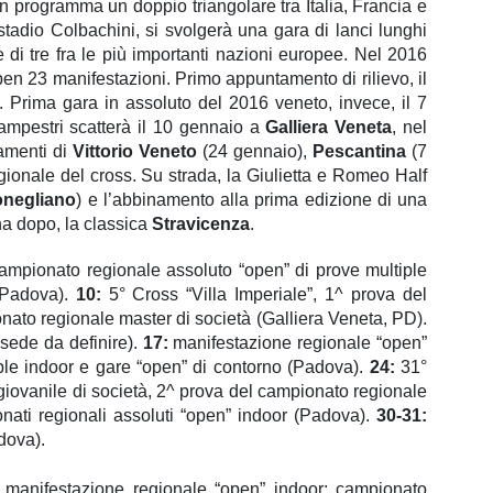
 in programma un doppio triangolare tra Italia, Francia e
stadio Colbachini, si svolgerà una gara di lanci lunghi
di tre fra le più importanti nazioni europee. Nel 2016
 ben 23 manifestazioni. Primo appuntamento di rilievo, il
 Prima gara in assoluto del 2016 veneto, invece, il 7
campestri scatterà il 10 gennaio a
Galliera Veneta
, nel
tamenti di
Vittorio Veneto
(24 gennaio),
Pescantina
(7
gionale del cross. Su strada, la Giulietta e Romeo Half
negliano
) e l’abbinamento alla prima edizione di una
a dopo, la classica
Stravicenza
.
ampionato regionale assoluto “open” di prove multiple
(Padova).
1
0
:
5° Cross “Villa Imperiale”,
1^ prova del
nato regionale master di società
(Galliera Veneta, PD).
(
sede da definire
).
17:
manifestazione regionale “open”
ple indoor e gare
“open” di contorno (Padova).
2
4
:
31°
iovanile di società, 2^ prova del campionato regionale
onati
regional
i
assoluti
“open” indoor (Padova).
30-31:
dova).
:
manifestazione regionale “open” indoor
; campionato