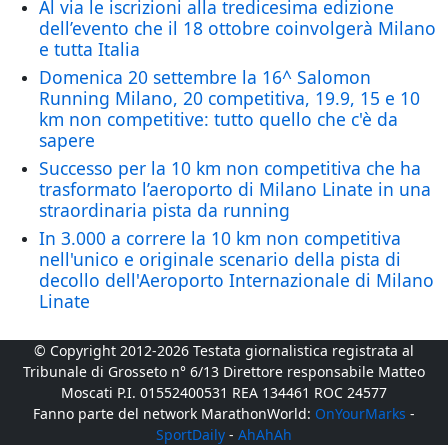
Al via le iscrizioni alla tredicesima edizione
dell’evento che il 18 ottobre coinvolgerà Milano
e tutta Italia
Domenica 20 settembre la 16^ Salomon
Running Milano, 20 competitiva, 19.9, 15 e 10
km non competitive: tutto quello che c'è da
sapere
Successo per la 10 km non competitiva che ha
trasformato l’aeroporto di Milano Linate in una
straordinaria pista da running
In 3.000 a correre la 10 km non competitiva
nell'unico e originale scenario della pista di
decollo dell'Aeroporto Internazionale di Milano
Linate
© Copyright 2012-2026 Testata giornalistica registrata al
Tribunale di Grosseto n° 6/13 Direttore responsabile Matteo
Moscati P.I. 01552400531 REA 134461 ROC 24577
Fanno parte del network MarathonWorld:
OnYourMarks
-
SportDaily
-
AhAhAh