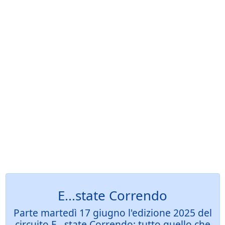
E...state Correndo
Parte martedì 17 giugno l'edizione 2025 del
circuito E...state Correndo: tutto quello che