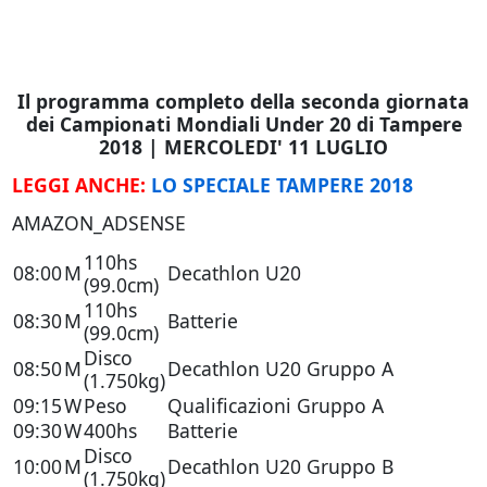
Il programma completo della seconda giornata
dei Campionati Mondiali Under 20 di Tampere
2018 | MERCOLEDI' 11 LUGLIO
LEGGI ANCHE:
LO SPECIALE TAMPERE 2018
AMAZON_ADSENSE
110hs
08:00
M
Decathlon U20
(99.0cm)
110hs
08:30
M
Batterie
(99.0cm)
Disco
08:50
M
Decathlon U20 Gruppo A
(1.750kg)
09:15
W
Peso
Qualificazioni Gruppo A
09:30
W
400hs
Batterie
Disco
10:00
M
Decathlon U20 Gruppo B
(1.750kg)