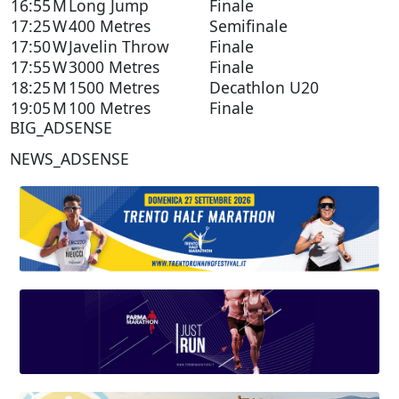
16:55
M
Long Jump
Finale
17:25
W
400 Metres
Semifinale
17:50
W
Javelin Throw
Finale
17:55
W
3000 Metres
Finale
18:25
M
1500 Metres
Decathlon U20
19:05
M
100 Metres
Finale
BIG_ADSENSE
NEWS_ADSENSE