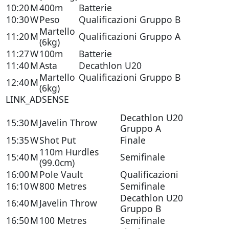
10:20
M
400m
Batterie
10:30
W
Peso
Qualificazioni Gruppo B
Martello
11:20
M
Qualificazioni Gruppo A
(6kg)
11:27
W
100m
Batterie
11:40
M
Asta
Decathlon U20
Martello
Qualificazioni Gruppo B
12:40
M
(6kg)
LINK_ADSENSE
Decathlon U20
15:30
M
Javelin Throw
Gruppo A
15:35
W
Shot Put
Finale
110m Hurdles
15:40
M
Semifinale
(99.0cm)
16:00
M
Pole Vault
Qualificazioni
16:10
W
800 Metres
Semifinale
Decathlon U20
16:40
M
Javelin Throw
Gruppo B
16:50
M
100 Metres
Semifinale