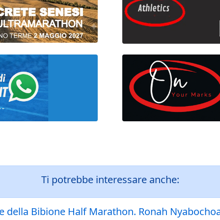
Ti potrebbe interessare anche:
e della Bibione Half Marathon. Ronah Nyabochoa 