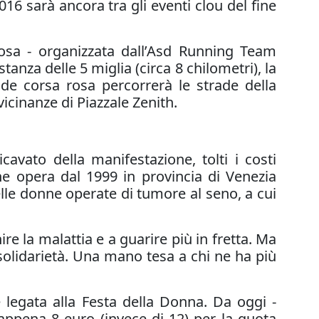
16 sarà ancora tra gli eventi clou del fine
osa - organizzata dall’Asd Running Team
anza delle 5 miglia (circa 8 chilometri), la
nde corsa rosa percorrerà le strade della
icinanze di Piazzale Zenith.
cavato della manifestazione, tolti i costi
he opera dal 1999 in provincia di Venezia
lle donne operate di tumore al seno, a cui
e la malattia e a guarire più in fretta. Ma
solidarietà. Una mano tesa a chi ne ha più
 legata alla Festa della Donna. Da oggi -
 appena 8 euro (invece di 12) per la quota