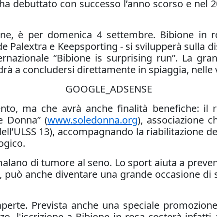
ha debuttato con successo l’anno scorso e nel 20
nne, è per domenica 4 settembre. Bibione in r
 Palextra e Keepsporting - si svilupperà sulla dist
rnazionale “Bibione is surprising run”. La gra
rà a concludersi direttamente in spiaggia, nelle v
GOOGLE_ADSENSE
to, ma che avrà anche finalità benefiche: il ri
le Donna” (
www.soledonna.org
), associazione c
dell’ULSS 13), accompagnando la riabilitazione de
ogico.
alano di tumore al seno. Lo sport aiuta a prevenir
a, può anche diventare una grande occasione di 
 aperte. Prevista anche una speciale promozione
, l'iscrizione a Bibione in rosa costerà infatti