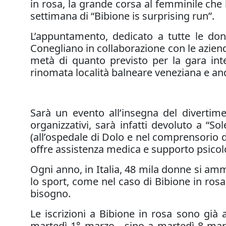
in rosa, la grande corsa al femminile che 
settimana di “Bibione is surprising run”.
L’appuntamento, dedicato a tutte le do
Conegliano in collaborazione con le aziende
metà di quanto previsto per la gara inte
rinomata località balneare veneziana e and
Sarà un evento all’insegna del divertimen
organizzativi, sarà infatti devoluto a “So
(all’ospedale di Dolo e nel comprensorio 
offre assistenza medica e supporto psicol
Ogni anno, in Italia, 48 mila donne si amm
lo sport, come nel caso di Bibione in ros
bisogno.
Le iscrizioni a Bibione in rosa sono già
martedì 1° marzo - sino a martedì 8 marzo