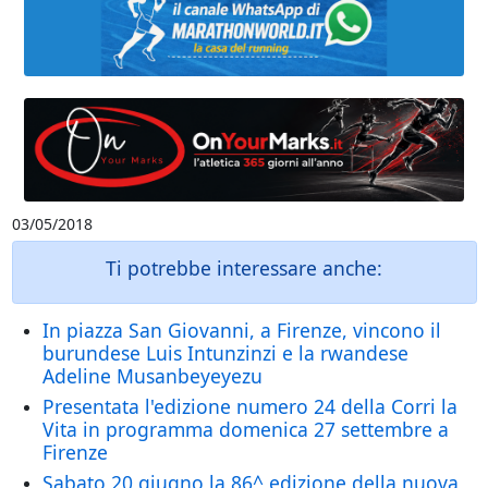
03/05/2018
Ti potrebbe interessare anche:
In piazza San Giovanni, a Firenze, vincono il
burundese Luis Intunzinzi e la rwandese
Adeline Musanbeyeyezu
Presentata l'edizione numero 24 della Corri la
Vita in programma domenica 27 settembre a
Firenze
Sabato 20 giugno la 86^ edizione della nuova