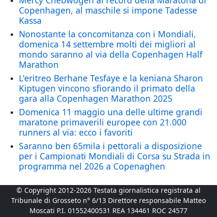
Mercy Chebwogen al record della Maratona di
Copenhagen, al maschile si impone Tadesse
Kassa
Nonostante la concomitanza con i Mondiali,
domenica 14 settembre molti dei migliori al
mondo saranno al via della Copenhagen Half
Marathon
L'eritreo Berhane Tesfaye e la keniana Sharon
Kiptugen vincono sfiorando il primato della
gara alla Copenhagen Marathon 2025
Domenica 11 maggio una delle ultime grandi
maratone primaverili europee con 21.000
runners al via: ecco i favoriti
Saranno ben 65mila i pettorali a disposizione
per i Campionati Mondiali di Corsa su Strada in
programma nel 2026 a Copenaghen
© Copyright 2012-2026 Testata giornalistica registrata al
Tribunale di Grosseto n° 6/13 Direttore responsabile Matteo
Moscati P.I. 01552400531 REA 134461 ROC 24577