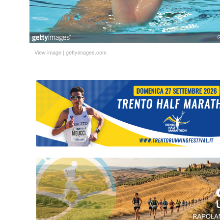
View image
|
gettyimages.com