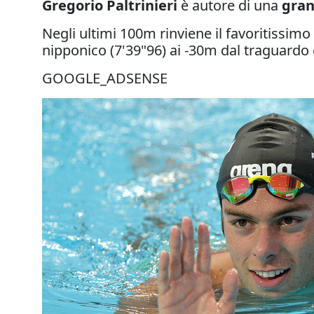
Gregorio Paltrinieri
è autore di una
gra
Negli ultimi 100m rinviene il favoritissim
nipponico (7'39"96) ai -30m dal traguardo 
GOOGLE_ADSENSE