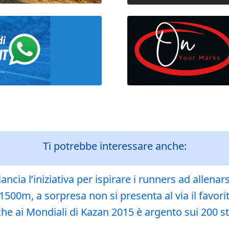
Ti potrebbe interessare anche:
ia l’iniziativa per ispirare i runners ad allenars
1500m, a sorpresa non si presenta al via il favor
e ai Mondiali di Kazan 2015 è argento sui 200 sti