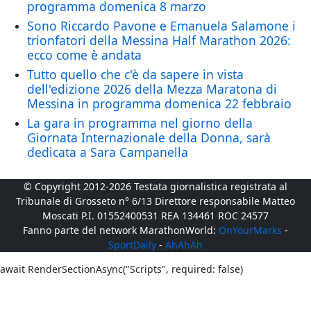
programma domenica 8 marzo
Sono Riccardo Pavone e Emanuela Salamone i
trionfatori della Messina Half Marathon 2026:
ecco come è andata
Tutto quello che c'è da sapere in vista
dell'edizione 2026 della Mezza Maratona di
Messina in programma domenica 22 febbraio
La gara in programma nel giorno della
Giornata Internazionale della Donna, sarà
dedicata a Sara Campanella
© Copyright 2012-2026 Testata giornalistica registrata al
Tribunale di Grosseto n° 6/13 Direttore responsabile Matteo
Moscati P.I. 01552400531 REA 134461 ROC 24577
Fanno parte del network MarathonWorld:
OnYourMarks
-
SportDaily
-
AhAhAh
await RenderSectionAsync("Scripts", required: false)