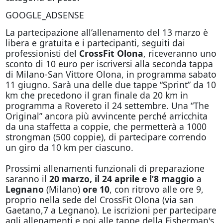
GOOGLE_ADSENSE
La partecipazione all’allenamento del 13 marzo è
libera e gratuita e i partecipanti, seguiti dai
professionisti del
CrossFit Olona
, riceveranno uno
sconto di 10 euro per iscriversi alla seconda tappa
di Milano-San Vittore Olona, in programma sabato
11 giugno. Sarà una delle due tappe “Sprint” da 10
km che precedono il gran finale da 20 km in
programma a Rovereto il 24 settembre. Una “The
Original” ancora più avvincente perché arricchita
da una staffetta a coppie, che permetterà a 1000
strongman (500 coppie), di partecipare correndo
un giro da 10 km per ciascuno.
Prossimi allenamenti funzionali di preparazione
saranno il
20 marzo, il 24 aprile e l’8 maggio
a
Legnano
(Milano)
ore 10
, con ritrovo alle ore 9,
proprio nella sede del CrossFit Olona (via san
Gaetano,7 a Legnano). Le iscrizioni per partecipare
agli allenamenti e poi alle tappe della Fisherman's