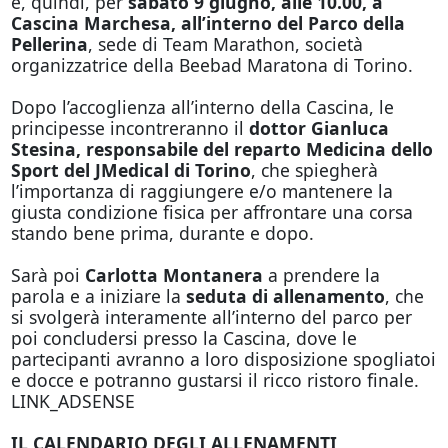
è, quindi, per
sabato 9 giugno, alle 10.00, a
Cascina Marchesa, all’interno del Parco della
Pellerina
, sede di Team Marathon, società
organizzatrice della Beebad Maratona di Torino.
Dopo l’accoglienza all’interno della Cascina, le
principesse incontreranno il
dottor Gianluca
Stesina, responsabile del reparto Medicina dello
Sport del JMedical di Torino
, che spiegherà
l’importanza di raggiungere e/o mantenere la
giusta condizione fisica per affrontare una corsa
stando bene prima, durante e dopo.
Sarà poi
Carlotta Montanera
a prendere la
parola e a iniziare la
seduta di allenamento
, che
si svolgerà interamente all’interno del parco per
poi concludersi presso la Cascina, dove le
partecipanti avranno a loro disposizione spogliatoi
e docce e potranno gustarsi il ricco ristoro finale.
LINK_ADSENSE
IL CALENDARIO DEGLI ALLENAMENTI