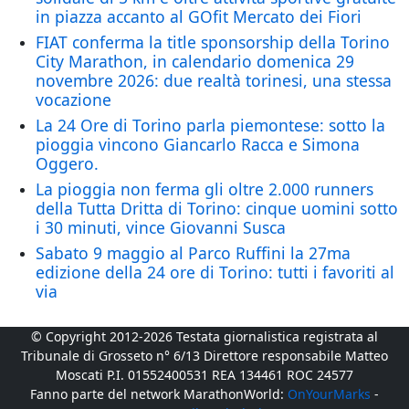
in piazza accanto al GOfit Mercato dei Fiori
FIAT conferma la title sponsorship della Torino
City Marathon, in calendario domenica 29
novembre 2026: due realtà torinesi, una stessa
vocazione
La 24 Ore di Torino parla piemontese: sotto la
pioggia vincono Giancarlo Racca e Simona
Oggero.
La pioggia non ferma gli oltre 2.000 runners
della Tutta Dritta di Torino: cinque uomini sotto
i 30 minuti, vince Giovanni Susca
Sabato 9 maggio al Parco Ruffini la 27ma
edizione della 24 ore di Torino: tutti i favoriti al
via
© Copyright 2012-2026 Testata giornalistica registrata al
Tribunale di Grosseto n° 6/13 Direttore responsabile Matteo
Moscati P.I. 01552400531 REA 134461 ROC 24577
Fanno parte del network MarathonWorld:
OnYourMarks
-