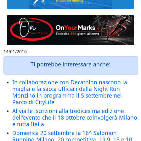
14/01/2016
Ti potrebbe interessare anche:
In collaborazione con Decathlon nascono la
maglia e la sacca ufficiali della Night Run
Monzino in programma il 5 settembre nel
Parco di CityLife
Al via le iscrizioni alla tredicesima edizione
dell’evento che il 18 ottobre coinvolgerà Milano
e tutta Italia
Domenica 20 settembre la 16^ Salomon
Running Milano, 20 competitiva, 19.9, 15 e 10