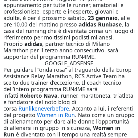
appuntamento per tutte le runner, amatoriali e
professioniste, esperte e inesperte, giovani e
adulte, è per il prossimo sabato,
23 gennaio
, alle
ore 10.00 del mattino presso
adidas Runbase
, la
casa del running che è diventata ormai un luogo di
riferimento per moltissimi podisti milanesi.
Proprio
adidas
, partner tecnico di Milano
Marathon per il terzo anno consecutivo, sarà
supporter del programma RUN4ME.
GOOGLE_ADSENSE
Per guidare l’“onda rosa” al traguardo della Europ
Assistance Relay Marathon, RCS Active Team ha
scelto due trainer d’eccezione. Il coach tecnico
dell’intero programma RUN4ME sarà
infatti
Roberto Nava
, runner, maratoneta, triatleta
e fondatore del noto blog di
corsa
Runlikeneverbefore
. Accanto a lui, i referenti
del progetto
Women in Run
. Nato come un gruppo
di allenamento per dare alle donne l’opportunità
di allenarsi in gruppo in sicurezza,
Women in
Run
è diventato con il tempo una realtà sempre