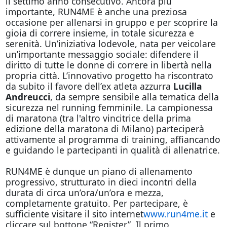
il settimo anno consecutivo. Ancora più
importante, RUN4ME è anche una preziosa
occasione per allenarsi in gruppo e per scoprire la
gioia di correre insieme, in totale sicurezza e
serenità. Un’iniziativa lodevole, nata per veicolare
un’importante messaggio sociale: difendere il
diritto di tutte le donne di correre in libertà nella
propria città. L’innovativo progetto ha riscontrato
da subito il favore dell’ex atleta azzurra
Lucilla
Andreucci
, da sempre sensibile alla tematica della
sicurezza nel running femminile. La campionessa
di maratona (tra l'altro vincitrice della prima
edizione della maratona di Milano) parteciperà
attivamente al programma di training, affiancando
e guidando le partecipanti in qualità di allenatrice.
RUN4ME è dunque un piano di allenamento
progressivo, strutturato in dieci incontri della
durata di circa un’ora/un’ora e mezza,
completamente gratuito. Per partecipare, è
sufficiente visitare il sito internet
www.run4me.it
e
cliccare sul bottone “Register”. Il primo