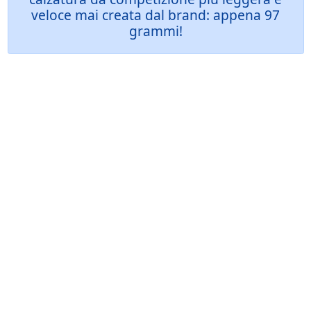
veloce mai creata dal brand: appena 97
grammi!