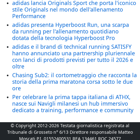
adidas lancia Originals Sport che porta l'iconico
stile Originals nel mondo dell'allenamento
Performance
adidas presenta Hyperboost Run, una scarpa
da running per l'allenamento quotidiano
dotata della tecnologia Hyperboost Pro
adidas e il brand di technical running SATISFY
hanno annunciato una partnership pluriennale
con lanci di prodotti previsti per tutto il 2026 e
oltre
Chasing Sub2: il cortometraggio che racconta la
storia della prima maratona corsa sotto le due
ore
Per celebrare la prima tappa italiana di ATHX,
nasce sui Navigli milanesi un hub immersivo
dedicato a training, performance e community
© Copyright 2012-2026 Testata giornalistica registrata al
Tribunale di Grosseto n° 6/13 Direttore responsabile Matteo
Moscati P.I. 01552400531 REA 134461 ROC 24577