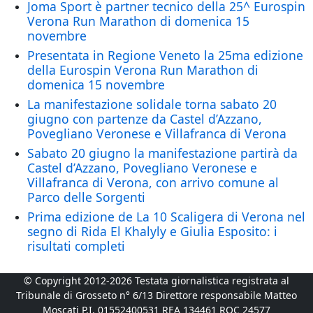
Joma Sport è partner tecnico della 25^ Eurospin
Verona Run Marathon di domenica 15
novembre
Presentata in Regione Veneto la 25ma edizione
della Eurospin Verona Run Marathon di
domenica 15 novembre
La manifestazione solidale torna sabato 20
giugno con partenze da Castel d’Azzano,
Povegliano Veronese e Villafranca di Verona
Sabato 20 giugno la manifestazione partirà da
Castel d’Azzano, Povegliano Veronese e
Villafranca di Verona, con arrivo comune al
Parco delle Sorgenti
Prima edizione de La 10 Scaligera di Verona nel
segno di Rida El Khalyly e Giulia Esposito: i
risultati completi
© Copyright 2012-2026 Testata giornalistica registrata al
Tribunale di Grosseto n° 6/13 Direttore responsabile Matteo
Moscati P.I. 01552400531 REA 134461 ROC 24577