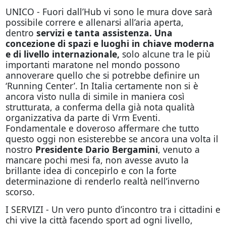
UNICO - Fuori dall’Hub vi sono le mura dove sarà
possibile correre e allenarsi all’aria aperta,
dentro
servizi e tanta assistenza. Una
concezione di spazi e luoghi in chiave moderna
e di livello internazionale,
solo alcune tra le più
importanti maratone nel mondo possono
annoverare quello che si potrebbe definire un
‘Running Center’. In Italia certamente non si è
ancora visto nulla di simile in maniera così
strutturata, a conferma della già nota qualità
organizzativa da parte di Vrm Eventi.
Fondamentale e doveroso affermare che tutto
questo
oggi
non esisterebbe se ancora una volta il
nostro
Presidente Dario Bergamini
, venuto a
mancare pochi mesi fa, non avesse avuto la
brillante idea di concepirlo e con la forte
determinazione di renderlo realtà nell’inverno
scorso.
I SERVIZI - Un vero punto d’incontro tra i cittadini e
chi vive la città facendo sport ad ogni livello,