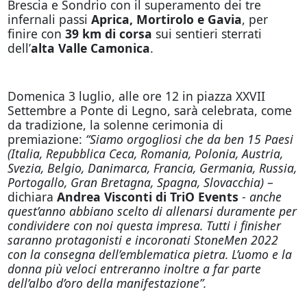
Brescia e Sondrio con il superamento dei tre
infernali passi
Aprica, Mortirolo e Gavia
, per
finire con
39 km di corsa
sui sentieri sterrati
dell’
alta Valle Camonica
.
Domenica 3 luglio, alle ore 12 in piazza XXVII
Settembre a Ponte di Legno, sarà celebrata, come
da tradizione, la solenne cerimonia di
premiazione:
“Siamo orgogliosi che da ben 15 Paesi
(Italia, Repubblica Ceca, Romania, Polonia, Austria,
Svezia, Belgio, Danimarca, Francia, Germania, Russia,
Portogallo, Gran Bretagna, Spagna, Slovacchia)
–
dichiara
Andrea Visconti di TriO Events
-
anche
quest’anno abbiano scelto di allenarsi duramente per
condividere con noi questa impresa. Tutti i finisher
saranno protagonisti e incoronati StoneMen 2022
con la consegna dell’emblematica pietra. L’uomo e la
donna più veloci entreranno inoltre a far parte
dell’albo d’oro della manifestazione”.