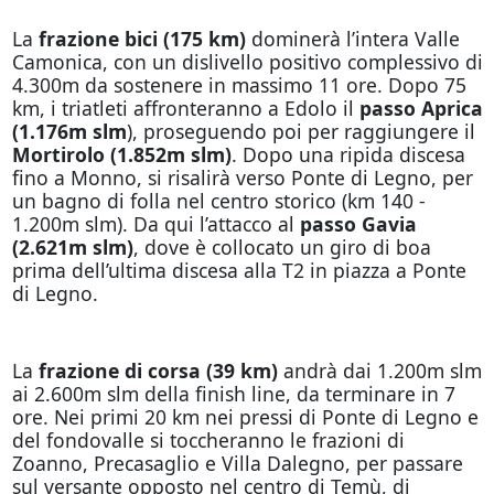
La
frazione bici
(175 km)
dominerà l’intera Valle
Camonica, con un dislivello positivo complessivo di
4.300m da sostenere in massimo 11 ore. Dopo 75
km, i triatleti affronteranno a Edolo il
passo Aprica
(1.176m slm
), proseguendo poi
per raggiungere il
Mortirolo
(1.852m slm)
. Dopo una ripida discesa
fino a Monno, si risalirà verso Ponte di Legno, per
un bagno di folla nel centro storico (km 140 -
1.200m slm). Da qui l’attacco al
passo Gavia
(2.621m slm)
, dove è collocato un giro di boa
prima dell’ultima discesa alla T2 in piazza a Ponte
di Legno.
La
frazione di corsa (39 km)
andrà dai 1.200m slm
ai 2.600m slm della finish line, da terminare in 7
ore. Nei primi 20 km nei pressi di Ponte di Legno e
del fondovalle si toccheranno le frazioni di
Zoanno, Precasaglio e Villa Dalegno, per passare
sul versante opposto nel centro di Temù, di