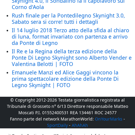
Skynight 4.0, il Sondalino fa il capolavoro sul
Corno d'Aola
Rush finale per la Pontedilegno Skynight 3.0,
Sabato sera si corre! tutti i dettagli
Il 14 luglio 2018 Terzo atto della sfida al chiaro
di luna, format invariato con partenza e arrivo
da Ponte di Legno
Il Re e la Regina della terza edizione della
Ponte Di Legno Skynight sono Alberto Vender e
Valentina Belotti | FOTO
Emanuele Manzi ed Alice Gaggi vincono la
prima spettacolare edizione della Ponte Di
Legno Skynight | FOTO
© Copyright 2012-2026 Testata giornalistica registrata al
Tribunale di Grosseto n° 6/13 Direttore responsabile Matteo
Moscati P.I. 01552400531 REA 134461 ROC 24577
Fanno parte del network MarathonWorld:
OnYourMarks
-
SportDaily
-
AhAhAh