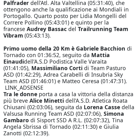
Palfrader
dell’Atl. Alta Valtellina (05:31:40), che
ottengono anche la qualificazione ai Mondiali in
Portogallo. Quarto posto per Lidia Mongelli del
Correre Pollino (05:43:01) e quinto per la
francese
Audrey Bassac
del
Trailrunning Team
Vibram
(05:43:13).
Primo uomo della 20 Km
è Gabriele Bacchion
di
Tornado con 01:36:52, seguito da
Mattia
Einaudi
dell’A.S.D Podistica Valle Varaita
(01:41:05),
Massimiliano Corti
di Team Pasturo
ASD (01:42:29), Adrea Carabelli di Insubria Sky
Team ASD (01:46:01) e Matteo Ceresa (01:47:31).
LINK_ADSENSE
Tra le donne
porta a casa la vittoria della distanza
più breve
Alice Minetti
dell’A.S.D. Atletica Roata
Chiusani (02:03:06), seguita da
Lorena Casse
della
Valsusa Running Team ASD (02:07:06),
Simona
Gambaro
di Sisport SSD A R.L. (02:07:32), Tina
Angela Sbrissa di Tornado (02:11:30) e Giulia
Zanotti (02:12:39).