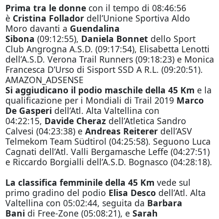
Prima tra le donne
con il tempo di 08:46:56
è
Cristina Follador
dell’Unione Sportiva Aldo
Moro davanti a
Guendalina
Sibona
(09:12:55),
Daniela Bonnet
dello Sport
Club Angrogna A.S.D. (09:17:54), Elisabetta Lenotti
dell’A.S.D. Verona Trail Runners (09:18:23) e Monica
Francesca D’Urso di Sisport SSD A R.L. (09:20:51).
AMAZON_ADSENSE
Si aggiudicano il podio maschile della 45 Km
e la
qualificazione per i Mondiali di Trail 2019
Marco
De Gasperi
dell’Atl. Alta Valtellina con
04:22:15,
Davide Cheraz
dell’Atletica Sandro
Calvesi (04:23:38) e
Andreas Reiterer
dell’ASV
Telmekom Team Südtirol (04:25:58). Seguono Luca
Cagnati dell’Atl. Valli Bergamasche Leffe (04:27:51)
e Riccardo Borgialli dell’A.S.D. Bognasco (04:28:18).
La classifica femminile della 45 Km
vede sul
primo gradino del podio
Elisa Desco
dell’Atl. Alta
Valtellina con 05:02:44, seguita da
Barbara
Bani
di Free-Zone (05:08:21), e
Sarah