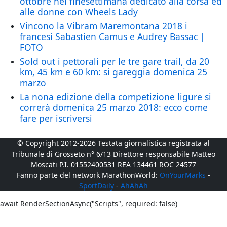
ottobre nel finesettimana dedicato alla corsa ed
alle donne con Wheels Lady
Vincono la Vibram Maremontana 2018 i
francesi Sabastien Camus e Audrey Bassac |
FOTO
Sold out i pettorali per le tre gare trail, da 20
km, 45 km e 60 km: si gareggia domenica 25
marzo
La nona edizione della competizione ligure si
correrà domenica 25 marzo 2018: ecco come
fare per iscriversi
© Copyright 2012-2026 Testata giornalistica registrata al
Tribunale di Grosseto n° 6/13 Direttore responsabile Matteo
Moscati P.I. 01552400531 REA 134461 ROC 24577
Fanno parte del network MarathonWorld:
OnYourMarks
-
SportDaily
-
AhAhAh
await RenderSectionAsync("Scripts", required: false)