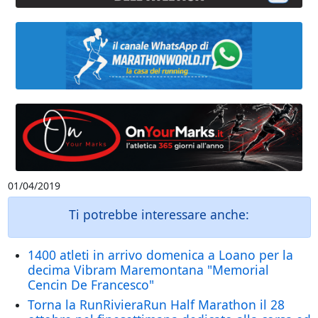
01/04/2019
Ti potrebbe interessare anche:
1400 atleti in arrivo domenica a Loano per la
decima Vibram Maremontana "Memorial
Cencin De Francesco"
Torna la RunRivieraRun Half Marathon il 28