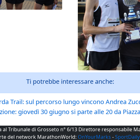
Ti potrebbe interessare anche:
rda Trail: sul percorso lungo vincono Andrea Zucc
ione: giovedì 30 giugno si parte alle 20 da Piaz
ta al Tribunale di Grosseto n° 6/13 Direttore responsabile
rte del network MarathonWorld:
OnYourMarks
-
SportDaily