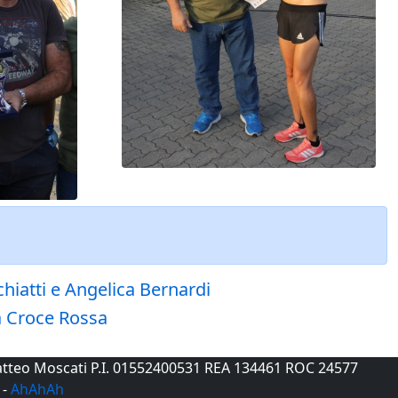
hiatti e Angelica Bernardi
za Croce Rossa
 Matteo Moscati P.I. 01552400531 REA 134461 ROC 24577
-
AhAhAh