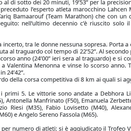
l di sotto dei 20 minuti, 19’53” per la precisione.
 preceduto l’esperto atleta marocchino Lahcen M
 Tariq Bamaarouf (Team Marathon) che con un cr
seguito: nell’ultimo decennio c’è riuscito solo 
a incerto, tra le donne nessuna sopresa. Porta a 
oluta al traguardo col tempo di 22’52”. Al secondo
scorso anno (24’00” ieri sera al traguardo) e si 
 a Valentina Menonna e vinse lo scorso anno. Te
in 24’42”.
rdo della corsa competitiva di 8 km ai quali si a
i primi 5. Le vittorie sono andate a Debhora Li S
), Antonella Manfrinato (F50), Emanuela Zerbetto (
izio Riesi (M35), Fabio Lovisetto (M40), Alex
(M60) e Angelo Sereno Fassola (M65).
per numero di atleti: si è aggiudicato il Trofeo V