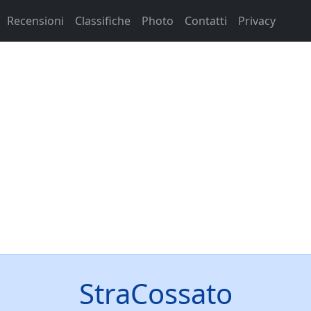
Recensioni
Classifiche
Photo
Contatti
Privacy
StraCossato