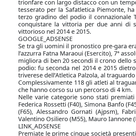
trionfare con largo distacco con un tempo a
tesserato per la Safatletica Piemonte, ha
terzo gradino del podio il connazionale
conquistare la vittoria per due anni di 
vittorioso nel 2014 e 2015.
GOOGLE_ADSENSE
Se tra gli uomini il pronostico pre-gara er
l’azzurra Fatna Maraoui (Esercito), 7ª ass
migliora di ben 20 secondi il crono dello 
podio: fu seconda nel 2014 e 2015 dietro
triverese dell’Atletica Palzola, al traguardo 
Complessivamente 118 gli atleti al tragua
che hanno corso su un percorso di 4 km.
Nelle varie categorie sono stati premiati 
Federica Rossetti (F40), Simona Banfo (F45
(F65), Alessandro Gornati (Ajpsm), Fabr
Valentino Osiliero (M55), Mauro Iannone 
LINK_ADSENSE
Premiate le prime cinque società presenti 