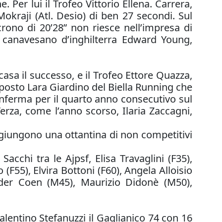
 Per lui il Trofeo Vittorio Ellena. Carrera,
okraji (Atl. Desio) di ben 27 secondi. Sul
ono di 20’28” non riesce nell’impresa di
il canavesano d’inghilterra Edward Young,
casa il successo, e il Trofeo Ettore Quazza,
 posto Lara Giardino del Biella Running che
conferma per il quarto anno consecutivo sul
rza, come l’anno scorso, Ilaria Zaccagni,
ggiungono una ottantina di non competitivi
acchi tra le Ajpsf, Elisa Travaglini (F35),
F55), Elvira Bottoni (F60), Angela Alloisio
ander Coen (M45), Maurizio Didonè (M50),
alentino Stefanuzzi il Gaglianico 74 con 16