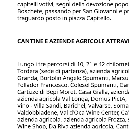
capitelli votivi, segni della devozione popol
Boschete, passando per San Giovanni e prim
traguardo posto in piazza Capitello.
CANTINE E AZIENDE AGRICOLE ATTRAV
Lungo i tre percorsi di 10, 21 e 42 chilome
Tordera (sede di partenza), azienda agrico
Granda, Bortolin Angelo Spumanti, Marsure
Follador Francesco, Colesel Spumanti, Garba
Cartizze di Bepi Moret, Casa Gialla, aziend
azienda agricola Val Longa, Domus PictA, P
Vino - Villa Sandi, Barichel, Valvarse, Som
Valdobbiadene, Val d’Oca Wine Center, Ca’ 
azienda agricola, azienda agricola Frozza
Wine Shop, Da Riva azienda agricola, Canti