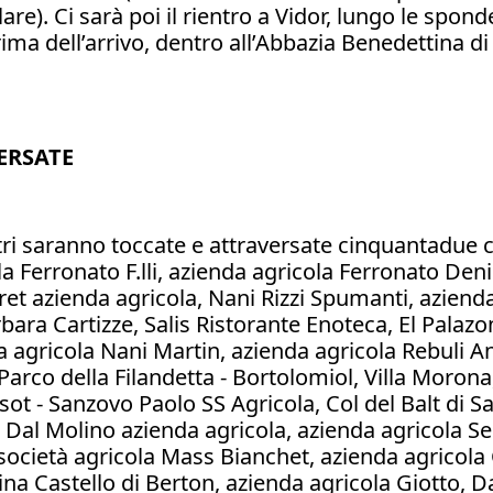
are). Ci sarà poi il rientro a Vidor, lungo le spond
a dell’arrivo, dentro all’Abbazia Benedettina di 
ERSATE
tri saranno toccate e attraversate cinquantadue ca
la Ferronato F.lli, azienda agricola Ferronato Den
t azienda agricola, Nani Rizzi Spumanti, azienda 
ra Cartizze, Salis Ristorante Enoteca, El Palazon
a agricola Nani Martin, azienda agricola Rebuli An
arco della Filandetta - Bortolomiol, Villa Morona
asot - Sanzovo Paolo SS Agricola, Col del Balt di 
Dal Molino azienda agricola, azienda agricola Sen
, società agricola Mass Bianchet, azienda agricol
na Castello di Berton, azienda agricola Giotto, 