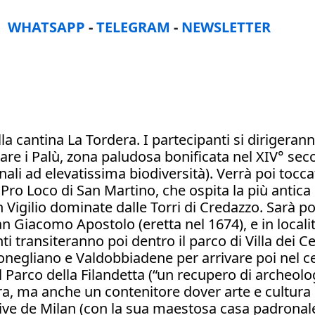
:
WHATSAPP
-
TELEGRAM
-
NEWSLETTER
lla cantina La Tordera. I partecipanti si dirigera
e i Palù, zona paludosa bonificata nel XIV° secol
nali ad elevatissima biodiversità). Verrà poi tocca
 Pro Loco di San Martino, che ospita la più antica
 Vigilio dominate dalle Torri di Credazzo. Sarà p
n Giacomo Apostolo (eretta nel 1674), e in località
nti transiteranno poi dentro il parco di Villa dei C
Conegliano e Valdobbiadene per arrivare poi nel c
l Parco della Filandetta (“un recupero di archeolo
tura, ma anche un contenitore dover arte e cultura
ive de Milan (con la sua maestosa casa padronale v