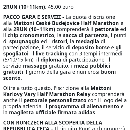
2RUN (10+11km)
: 45,00 euro
PACCO GARA E SERVIZI -
La quota d'iscrizione
alla
Mattoni Ceské Budejovice Half Marathon
e
alla
2RUN (10+11km)
comprenderà il
pettorale
ed
il
chip cronometrico
, la
sacca di partenza
, i punti
di
spugnaggio
ed i
ristori
, la
medaglia
di
partecipazione, il servizio di
deposito borse
e
gli
spogliatoi
, il
live tracking
con 3 tempi intermedi
(5/10/15 km), il
diploma
di partecipazione, il
servizio
massaggi
gratuito, i
mezzi pubblici
gratuiti
il giorno della gara e numerosi
buoni
sconto
.
Oltre a tutto questo, l'iscrizione alla
Mattoni
Karlovy Vary Half Marathon Relay
comprenderà
anche il
pettorale personalizzato
con il logo della
propria azienda, il
programma di allenamento
e
la
maglietta ufficiale firmata adidas
.
CON RUNCZECH ALLA SCOPERTA DELLA
REPUBBLICA CECA –
Il circuito RunCzech proporrà,