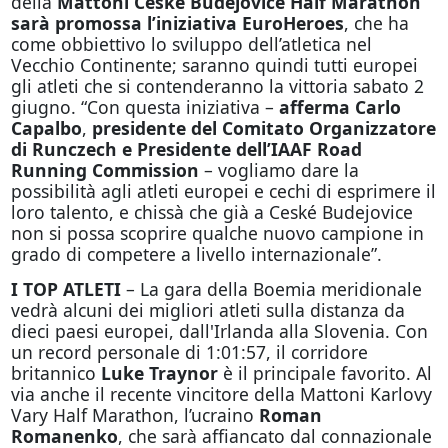
della
Mattoni Ceské Budejovice Half Marathon
sarà promossa l’iniziativa EuroHeroes
, che ha
come obbiettivo lo sviluppo dell’atletica nel
Vecchio Continente; saranno quindi tutti europei
gli atleti che si contenderanno la vittoria sabato 2
giugno. “Con questa iniziativa –
afferma Carlo
Capalbo
,
presidente del Comitato Organizzatore
di Runczech e Presidente dell’IAAF Road
Running Commission
– vogliamo dare la
possibilità agli atleti europei e cechi di esprimere il
loro talento, e chissà che già a Ceské Budejovice
non si possa scoprire qualche nuovo campione in
grado di competere a livello internazionale”.
I TOP ATLETI
– La gara della Boemia meridionale
vedrà alcuni dei migliori atleti sulla distanza da
dieci paesi europei, dall'Irlanda alla Slovenia. Con
un record personale di 1:01:57, il corridore
britannico
Luke Traynor
è il principale favorito. Al
via anche il recente vincitore della Mattoni Karlovy
Vary Half Marathon, l’ucraino
Roman
Romanenko
, che sarà affiancato dal connazionale