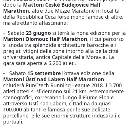
dopo la
Mattoni Ceské Budejovice Half
Marathon,
altre due Mezze Maratone in località
della Repubblica Ceca forse meno famose di altre,
ma altrettanto affascinanti:
- Sabato
23 giugno
si terrà la nona edizione per la
Mattoni Olomouc Half Marathon
, il cui percorso
si snoda tra splendide architetture barocche e i
pregiati vitigni della zona intorno alla bella città
universitaria, antica Capitale della Moravia. La
gara sarà aperta a 6.200 atleti.
- Sabato
15 settembre
l’ottava edizione della
Mattoni Ústí nad Labem Half Marathon
chiuderà RunCzech Running League 2018. I 3.700
atleti attesi si sfideranno sui 21 km, estremamente
scenografici, correranno lungo il Fiume Elba e
attraverso Ústí nad Labem, cittadina da quasi
100.000 abitanti e famosa per le sue delicate
porcellane, e le sue enormi strutture industriali e
portuali.