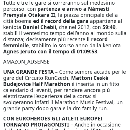
Tutte e tre le gare si correranno sul medesimo
percorso, con
partenza e arrivo a Námestí
Premysla Otakara II
, la piazza principale della
città boema
ed il record della gara
appartiene al
keniota
Daniel Chebii
, che nel 2012, con
59:49
,
stabilì il ventesimo tempo dell’anno al mondo sulla
distanza; decisamente più recente il
record
femminile
, stabilito lo scorso anno dalla keniota
Agnes Jeruto con il tempo di 01:09:53
.
AMAZON_ADSENSE
UNA GRANDE FESTA –
Come sempre accade per le
gare del Circuito RunCzech,
Mattoni Ceské
Budejovice Half Marathon
è inserita in un fitto
calendario di eventi, per rendere ancora più
elettrizzante l’esperienza della corsa: si
svolgeranno infatti il Marathon Music Festival, un
grande party dopo gara e la dm family run.
CON EUROHEROES GLI ATLETI EUROPEI
TORNANO PROTAGONISTI
– Anche in occasione