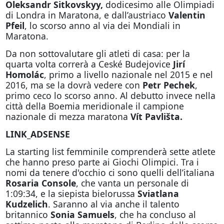
Oleksandr Sitkovskyy,
dodicesimo alle Olimpiadi
di Londra in Maratona, e dall’austriaco
Valentin
Pfeil
, lo scorso anno al via dei Mondiali in
Maratona.
Da non sottovalutare gli atleti di casa: per la
quarta volta correrà a Ceské Budejovice
Jirí
Homolác
, primo a livello nazionale nel 2015 e nel
2016, ma se la dovrà vedere con
Petr Pechek
,
primo ceco lo scorso anno. Al debutto invece nella
città della Boemia meridionale il campione
nazionale di mezza maratona
Vít Pavlišta.
LINK_ADSENSE
La starting list femminile comprenderà sette atlete
che hanno preso parte ai Giochi Olimpici. Tra i
nomi da tenere d'occhio ci sono quelli dell’italiana
Rosaria Console
, che vanta un personale di
1:09:34, e la siepista bielorussa
Sviatlana
Kudzelich
. Saranno al via anche il talento
britannico
Sonia Samuels
, che ha concluso al