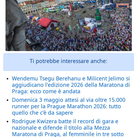
Ti potrebbe interessare anche:
Wendemu Tsegu Berehanu e Milicent Jelimo si
aggiudicano l'edizione 2026 della Maratona di
Praga: ecco come è andata
Domenica 3 maggio attesi al via oltre 15.000
runner per la Prague Marathon 2026: tutto
quello che c'è da sapere
Rodrigue Kwizera batte il record di gara e
nazionale e difende il titolo alla Mezza
Maratona di Praga, al femminile in tre sotto