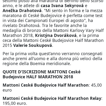
settimo posto alla maratona di Berlino dello scorso
anno, e le atlete di
casa Ivana Sekyrová
e
Anežka Drahotová
. "Mi sento in forma e la mezza
maratona di Ceské Budejovice è perfetta come test
in vista dei Campionati Europei di agosto", ha
rivelato Drahotová. Tra le favorite anche la
medaglia di bronzo della Mattoni Karlovy Vary Half
Marathon 2018,
Kristýna Dvoráková
, e la prima
ceca della Mattoni Ceské Budejovice Half Marathon
2015
Valerie Soukupová
.
Per la prima volta quest'anno verranno consegnati
anche premi all'uomo e alla donna più veloci della
regione della Boemia meridionale.
QUOTE D'ISCRIZIONE MATTONI Ceské
Budejovice HALF MARATHON 2018
Mattoni Ceské Budejovice Half Marathon
: 45,00
euro
Mattoni Ceské Budejovice Half Marathon
Relay
:
195,00 euro.