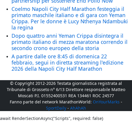
partnership per sostenere End Polio Now
Coelmo Napoli City Half Marathon festeggia il
primato maschile italiano e di gara con Yeman
Crippa. Per le donne è Lucy Nthenya Ndambuki
la regina
Dopo quattro anni Yeman Crippa disintegra il
primato italiano di mezza maratona correndo il
secondo crono europeo della storia
A partire dalle ore 8:45 di domenica 22
febbraio, segui in diretta streaming l'edizione
2026 della Napoli City Half Marathon
© Copyright 2012-2026 Testata giornalistica registrata al
Tribunale di Grosseto n° 6/13 Direttore responsabile Matteo
Moscati P.I. 01552400531 REA 134461 ROC 24577
Fanno parte del network MarathonWorld:
OnYourMarks
-
SportDaily
-
AhAhAh
await RenderSectionAsync("Scripts", required: false)