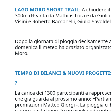
LAGO MORO SHORT TRAIL:
A chiudere il
300m d+ vinta da Mathias Lora e da Giulia S
Visini e Roberto Baccanelli, Giulia Savoldel
Dopo la giornata di pioggia decisamente 
domenica il meteo ha graziato organizzatori
Moro.
TEMPO DI BILANCI & NUOVI PROGETTI
?
La carica dei 1300 partecipanti a rappresent
che già guarda al prossimo anno: «Partiamo
premiazioni Matteo Giorgi -. La pioggia c
siamo cavata bene. In un week end contradd