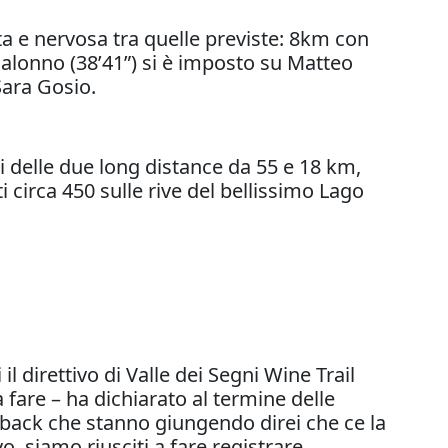
ta e nervosa tra quelle previste: 8km con
 Malonno (38’41”) si è imposto su Matteo
Sara Gosio.
delle due long distance da 55 e 18 km,
i circa 450 sulle rive del bellissimo Lago
l direttivo di Valle dei Segni Wine Trail
fare – ha dichiarato al termine delle
dback che stanno giungendo direi che ce la
, siamo riusciti a fare registrare