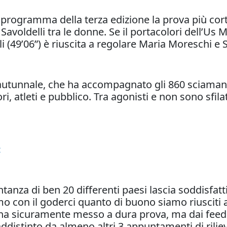
 programma della terza edizione la prova più cor
avoldelli tra le donne. Se il portacolori dell’Us
li (49’06”) è riuscita a regolare Maria Moreschi e 
autunnale, che ha accompagnato gli 860 sciamani 
, atleti e pubblico. Tra agonisti e non sono sfilat
:
anza di ben 20 differenti paesi lascia soddisfatti i
 con il goderci quanto di buono siamo riusciti a 
i ha sicuramente messo a dura prova, ma dai fee
istinto da almeno altri 3 appuntamenti di rilievo