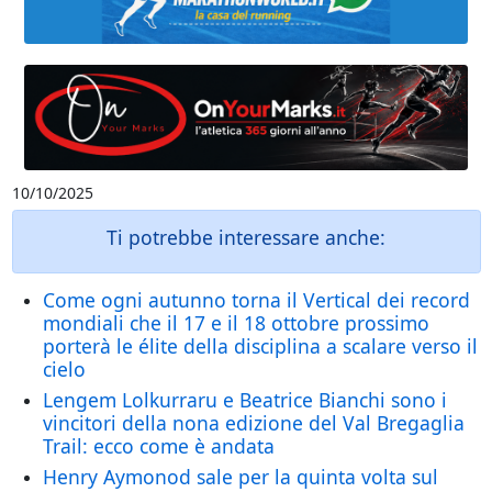
10/10/2025
Ti potrebbe interessare anche:
Come ogni autunno torna il Vertical dei record
mondiali che il 17 e il 18 ottobre prossimo
porterà le élite della disciplina a scalare verso il
cielo
Lengem Lolkurraru e Beatrice Bianchi sono i
vincitori della nona edizione del Val Bregaglia
Trail: ecco come è andata
Henry Aymonod sale per la quinta volta sul