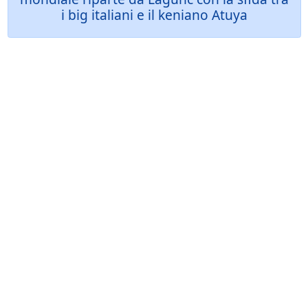
i big italiani e il keniano Atuya