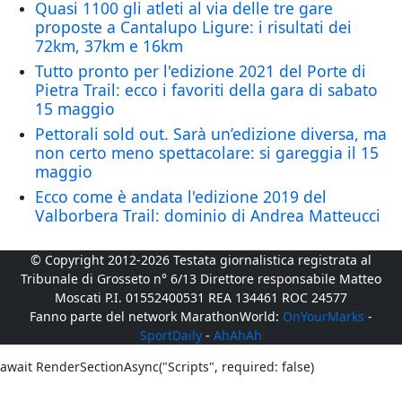
Quasi 1100 gli atleti al via delle tre gare
proposte a Cantalupo Ligure: i risultati dei
72km, 37km e 16km
Tutto pronto per l'edizione 2021 del Porte di
Pietra Trail: ecco i favoriti della gara di sabato
15 maggio
Pettorali sold out. Sarà un’edizione diversa, ma
non certo meno spettacolare: si gareggia il 15
maggio
Ecco come è andata l'edizione 2019 del
Valborbera Trail: dominio di Andrea Matteucci
© Copyright 2012-2026 Testata giornalistica registrata al
Tribunale di Grosseto n° 6/13 Direttore responsabile Matteo
Moscati P.I. 01552400531 REA 134461 ROC 24577
Fanno parte del network MarathonWorld:
OnYourMarks
-
SportDaily
-
AhAhAh
await RenderSectionAsync("Scripts", required: false)