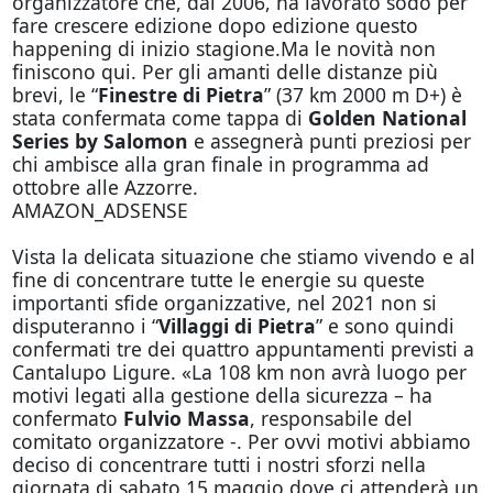
organizzatore che, dal 2006, ha lavorato sodo per
fare crescere edizione dopo edizione questo
happening di inizio stagione.Ma le novità non
finiscono qui. Per gli amanti delle distanze più
brevi, le “
Finestre di Pietra
” (37 km 2000 m D+) è
stata confermata come tappa di
Golden National
Series by Salomon
e assegnerà punti preziosi per
chi ambisce alla gran finale in programma ad
ottobre alle Azzorre.
AMAZON_ADSENSE
Vista la delicata situazione che stiamo vivendo e al
fine di concentrare tutte le energie su queste
importanti sfide organizzative, nel 2021 non si
disputeranno i “
Villaggi di Pietra
” e sono quindi
confermati tre dei quattro appuntamenti previsti a
Cantalupo Ligure. «La 108 km non avrà luogo per
motivi legati alla gestione della sicurezza – ha
confermato
Fulvio Massa
, responsabile del
comitato organizzatore -. Per ovvi motivi abbiamo
deciso di concentrare tutti i nostri sforzi nella
giornata di sabato 15 maggio dove ci attenderà un