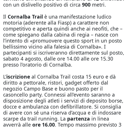
con un dislivello positivo di circa
900
metri.
Il
Cornalba Trail
è una manifestazione ludico
motoria (aderente alla Fiasp) a carattere non
competitivo e aperta quindi anche ai neofiti, che –
come spiegano dalla cabina di regia – nasce con
l’intento di «promuovere questo sport in un posto
bellissimo vicino alla falesia di Cornalba». I
partecipanti si iscriveranno direttamente sul posto,
sabato 4 agosto, dalle ore 14.00 alle ore 15.30
presso l’oratorio di Cornalba.
L’
iscrizione
al Cornalba Trail costa 15 euro e dà
diritto a pettorale, ristori, gadget offerto dal
negozio Campo Base e buono pasto per il
casoncello party. Connessi all’evento saranno a
disposizione degli atleti i servizi di deposito borse,
docce e ambulanza con defibrillatore. Si consiglia
di avere con sé una riserva d’acqua e di indossare
scarpe da trail running. La
partenza
in linea
avverrà alle
ore 16.00
. Tempo massimo previsto 3