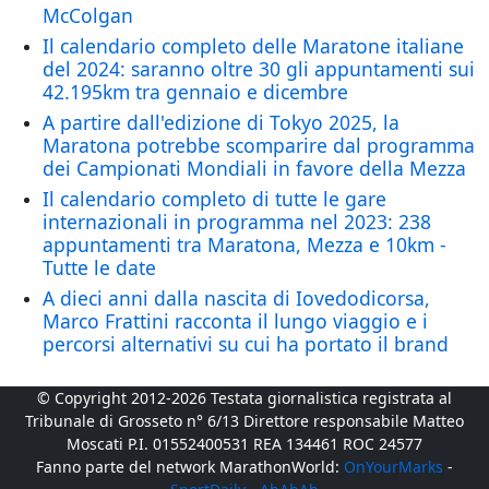
McColgan
Il calendario completo delle Maratone italiane
del 2024: saranno oltre 30 gli appuntamenti sui
42.195km tra gennaio e dicembre
A partire dall'edizione di Tokyo 2025, la
Maratona potrebbe scomparire dal programma
dei Campionati Mondiali in favore della Mezza
Il calendario completo di tutte le gare
internazionali in programma nel 2023: 238
appuntamenti tra Maratona, Mezza e 10km -
Tutte le date
A dieci anni dalla nascita di Iovedodicorsa,
Marco Frattini racconta il lungo viaggio e i
percorsi alternativi su cui ha portato il brand
© Copyright 2012-2026 Testata giornalistica registrata al
Tribunale di Grosseto n° 6/13 Direttore responsabile Matteo
Moscati P.I. 01552400531 REA 134461 ROC 24577
Fanno parte del network MarathonWorld:
OnYourMarks
-