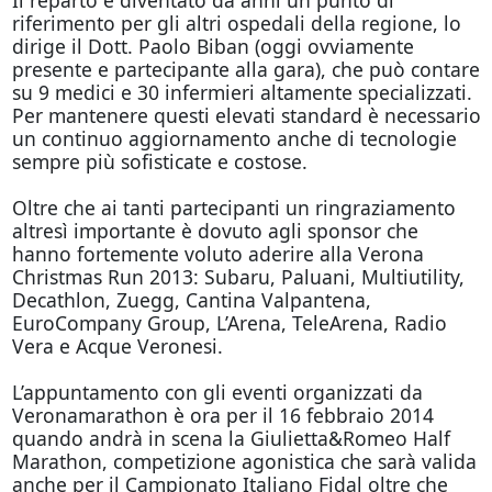
Il reparto è diventato da anni un punto di
riferimento per gli altri ospedali della regione, lo
dirige il Dott. Paolo Biban (oggi ovviamente
presente e partecipante alla gara), che può contare
su 9 medici e 30 infermieri altamente specializzati.
Per mantenere questi elevati standard è necessario
un continuo aggiornamento anche di tecnologie
sempre più sofisticate e costose.
Oltre che ai tanti partecipanti un ringraziamento
altresì importante è dovuto agli sponsor che
hanno fortemente voluto aderire alla Verona
Christmas Run 2013: Subaru, Paluani, Multiutility,
Decathlon, Zuegg, Cantina Valpantena,
EuroCompany Group, L’Arena, TeleArena, Radio
Vera e Acque Veronesi.
L’appuntamento con gli eventi organizzati da
Veronamarathon è ora per il 16 febbraio 2014
quando andrà in scena la Giulietta&Romeo Half
Marathon, competizione agonistica che sarà valida
anche per il Campionato Italiano Fidal oltre che