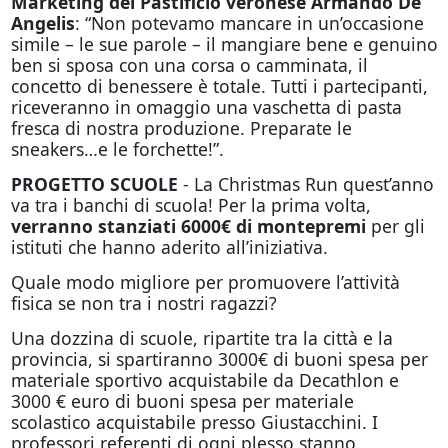
Marketing del Pastificio veronese Armando De
Angelis
: “Non potevamo mancare in un’occasione
simile – le sue parole – il mangiare bene e genuino
ben si sposa con una corsa o camminata, il
concetto di benessere è totale. Tutti i partecipanti,
riceveranno in omaggio una vaschetta di pasta
fresca di nostra produzione. Preparate le
sneakers…e le forchette!”.
PROGETTO SCUOLE
- La Christmas Run quest’anno
va tra i banchi di scuola! Per la prima volta,
verranno stanziati 6000€ di montepremi
per gli
istituti che hanno aderito all’iniziativa.
Quale modo migliore per promuovere l’attività
fisica se non tra i nostri ragazzi?
Una dozzina di scuole, ripartite tra la città e la
provincia, si spartiranno 3000€ di buoni spesa per
materiale sportivo acquistabile da Decathlon e
3000 € euro di buoni spesa per materiale
scolastico acquistabile presso Giustacchini. I
professori referenti di ogni plesso stanno