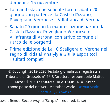
domenica 15 novembre
La manifestazione solidale torna sabato 20
giugno con partenze da Castel d’Azzano,
Povegliano Veronese e Villafranca di Verona
Sabato 20 giugno la manifestazione partirà da
Castel d’Azzano, Povegliano Veronese e
Villafranca di Verona, con arrivo comune al
Parco delle Sorgenti
Prima edizione de La 10 Scaligera di Verona nel
segno di Rida El Khalyly e Giulia Esposito: i
risultati completi
© Copyright 2012-2026 Testata giornalistica registrata al
Tribunale di Grosseto n° 6/13 Direttore responsabile Matteo
Moscati P.I. 01552400531 REA 134461 ROC 24577
Fanno parte del network MarathonWorld:
OnYourMarks
-
SportDaily
-
AhAhAh
await RenderSectionAsync("Scripts", required: false)