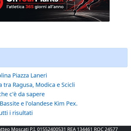
lina Piazza Laneri
 tra Ragusa, Modica e Scicli
che c'è da sapere
Bassite e l'olandese Kim Pex.
i i risultati
 Matteo Moscati P.I. 01552400531 REA 134461 ROC 24577