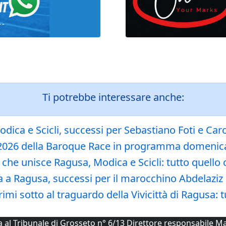
Ti potrebbe interessare anche:
ica e Scicli, successi per Sebastiano Foti e Caro
e 2026 della Baroque Race in programma domenica
 che unisce Ragusa, Modica e Scicli: tutto quello 
a Ragusa, successi per il marocchino Abdelaziz 
 sotto al traguardo della Vivicittà di Ragusa: tutt
ta al Tribunale di Grosseto n° 6/13 Direttore responsabile