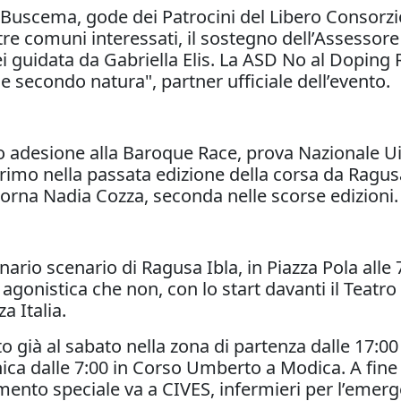
io Buscema, gode dei Patrocini del Libero Consorz
re comuni interessati, il sostegno dell’Assessore
lei guidata da Gabriella Elis. La ASD No al Dopin
e secondo natura", partner ufficiale dell’evento.
oro adesione alla Baroque Race, prova Nazionale 
imo nella passata edizione della corsa da Ragusa a
orna Nadia Cozza, seconda nelle scorse edizioni.
nario scenario di Ragusa Ibla, in Piazza Pola alle
 agonistica che non, con lo start davanti il Teatr
za Italia.
uato già al sabato nella zona di partenza dalle 17
a dalle 7:00 in Corso Umberto a Modica. A fine g
mento speciale va a CIVES, infermieri per l’emerg