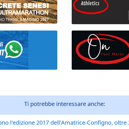
Ti potrebbe interessare anche:
o l'edizione 2017 dell'Amatrice-Configno, oltre 2