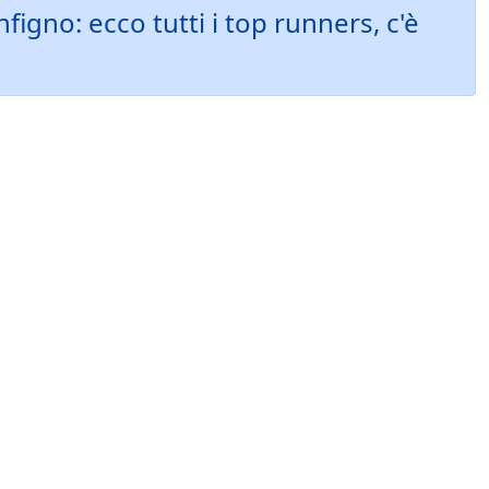
figno: ecco tutti i top runners, c'è