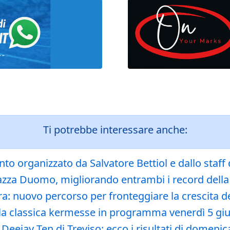
Ti potrebbe interessare anche:
nto organizzato da Salvatore Bettiol e dallo staf
Piazza Duomo, migliorando entrambi i record della
ra: nuovo percorso per fronteggiare la crescita deg
ella classica kermesse in programma venerdì 5 g
 Deejay Ten di Treviso: ecco i risultati di domen