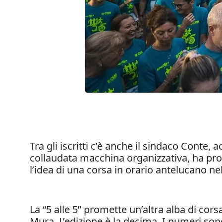
Tra gli iscritti c’è anche il sindaco Conte,
collaudata macchina organizzativa, ha pro
l’idea di una corsa in orario antelucano ne
La “5 alle 5” promette un’altra alba di cors
Mura. L’edizione è la decima. I numeri so