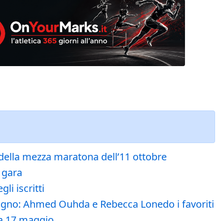
f della mezza maratona dell’11 ottobre
 gara
li iscritti
iugno: Ahmed Ouhda e Rebecca Lonedo i favoriti
ica 17 maggio