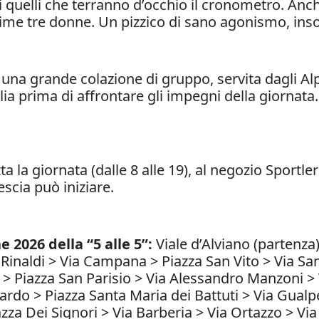
 quelli che terranno d’occhio il cronometro. Anch
e prime tre donne. Un pizzico di sano agonismo
a una grande colazione di gruppo, servita dagli Alp
a prima di affrontare gli impegni della giornata. 
 la giornata (dalle 8 alle 19), al negozio Sportler 
vescia può iniziare.
e 2026 della “5 alle 5”:
Viale d’Alviano (partenza
 Rinaldi > Via Campana > Piazza San Vito > Via San
ia > Piazza San Parisio > Via Alessandro Manzoni 
ardo > Piazza Santa Maria dei Battuti > Via Gualp
za Dei Signori > Via Barberia > Via Ortazzo > Vi