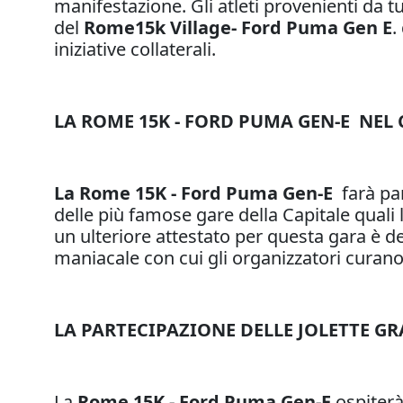
manifestazione. Gli atleti provenienti da tu
del
Rome15k Village- Ford Puma Gen E
.
iniziative collaterali.
LA ROME 15K - FORD PUMA GEN-E
NEL 
La Rome 15K - Ford Puma Gen-E
farà par
delle più famose gare della Capitale quali
un ulteriore attestato per questa gara è d
maniacale con cui gli organizzatori curano
LA PARTECIPAZIONE DELLE JOLETTE GR
La
Rome 15K -
Ford Puma Gen-E
ospiterà